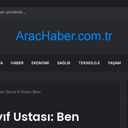
et şeridinde feci ölüm: Servis şoförüne midibüs çarptı
FA
HABER
EKONOMI
SAĞLIK
TEKNOLOJI
YAŞAM
en Sonra El Kıyımı Biter
ıf Ustası: Ben