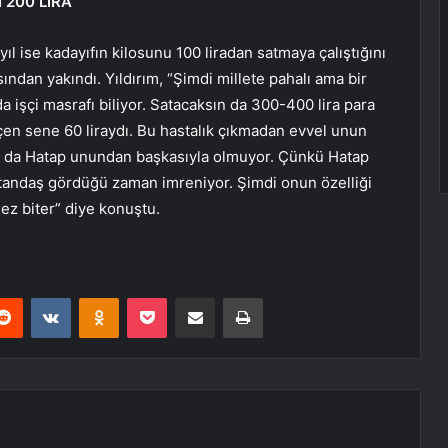
 200 LİRA”
u yıl ise kadayıfın kilosunu 100 liradan satmaya çalıştığını
sından yakındı. Yıldırım, “Şimdi millete pahalı ama bir
da işçi masrafı biliyor. Satacaksın da 300-400 lira para
eçen sene 60 liraydı. Bu hastalık çıkmadan evvel unun
ayıf da Hatap unundan başkasıyla olmuyor. Çünkü Hatap
Vatandaş gördüğü zaman imreniyor. Şimdi onun özelliği
mez biter” diye konuştu.
erest
Reddit
VKontakte
Odnoklassniki
Pocket
E-Posta ile paylaş
Yazdır