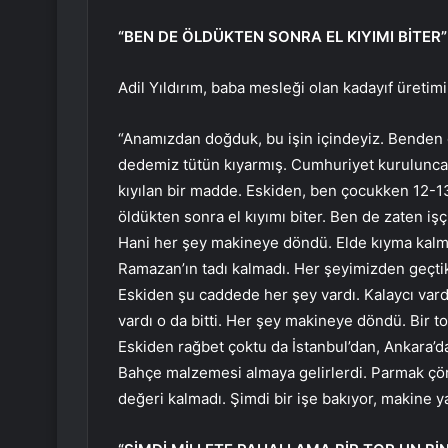
“BEN DE ÖLDÜKTEN SONRA EL KIYIMI BİTER”
Adil Yıldırım, baba mesleği olan kadayıf üretimin
“Anamızdan doğduk, bu işin içindeyiz. Bend
dedemiz tütün kıyarmış. Cumhuriyet kurulunca 
kıyılan bir madde. Eskiden, ben çocukken 12-13 t
öldükten sonra el kıyımı biter. Ben de zaten işçi
Hani her şey makineye döndü. Elde kıyma kalma
Ramazan’ın tadı kalmadı. Her şeyimizden geçtik
Eskiden şu caddede her şey vardı. Kalaycı vardı, b
vardı o da bitti. Her şey makineye döndü. Bir 
Eskiden rağbet çoktu da İstanbul’dan, Ankara’da
Bahçe malzemesi almaya gelirlerdi. Parmak çöre
değeri kalmadı. Şimdi bir işe bakıyor, makine ya