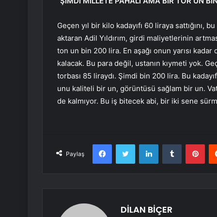
“ŞİMDİ MİLLETE PAHALI AMA BİR TOR UN BİN
Geçen yıl bir kilo kadayıfı 60 liraya sattığını, b
aktaran Adil Yıldırım, girdi maliyetlerinin artma
ton un bin 200 lira. En aşağı onun yarısı kadar 
kalacak. Bu para değil, ustanın kıymeti yok. G
torbası 85 liraydı. Şimdi bin 200 lira. Bu kad
unu kaliteli bir un, görüntüsü sağlam bir un. 
de kalmıyor. Bu iş bitecek abi, bir iki sene sür
Facebook
Twitter
LinkedIn
Tumblr
Pint
Paylaş
DİLAN BİÇER