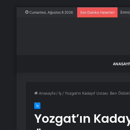
Emniy
Cumartesi, Ağustos 8 2026
Son Dakika Haberleri
ANASAY
Anasayfa
/
İş
/
Yozgat’ın Kadayıf Ustası: Ben Öldükt
İş
Yozgat’ın Kaday