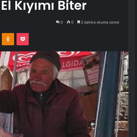
l Kıyımı Biter
0
0
2 dakika okuma süresi
VKontakte
Odnoklassniki
Pocket