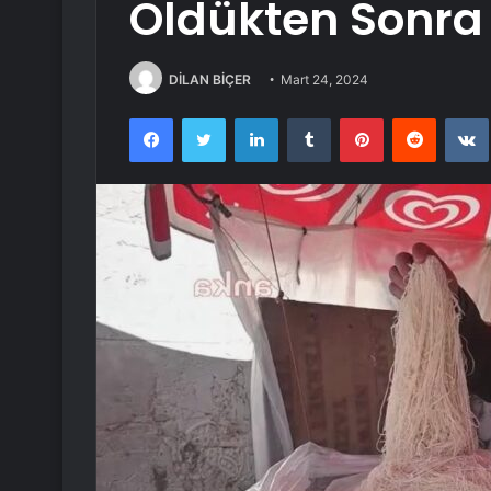
Öldükten Sonra E
DİLAN BİÇER
Mart 24, 2024
Facebook
Twitter
LinkedIn
Tumblr
Pinterest
Reddit