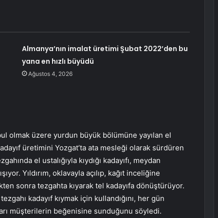
Almanya’nın imalat üretimi Şubat 2022’den bu
yana en hızlı büyüdü
Ağustos 4, 2026
nbul olmak üzere yurdun büyük bölümüne yayılan el
kadayıf üretimini Yozgat’ta ata mesleği olarak sürdüren
gahında el ustalığıyla kıydığı kadayıfı, meydan
ıyor. Yıldırım, oklavayla açılıp, kağıt inceliğine
ldikten sonra tezgahta kıyarak tel kadayıfa dönüştürüyor.
ı tezgahı kadayıf kıymak için kullandığını, her gün
ıfları müşterilerin beğenisine sunduğunu söyledi.