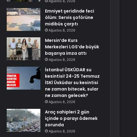
Ağustos 8, 2026
Emniyet şeridinde feci
ölüm: Servis şoförüne
midibüs çarptı
Ağustos 8, 2026
Mersin’de Kurs
Merkezleri LGS’de büyük
başarıya imza attı
Ağustos 8, 2026
İstanbul ÜSKÜDAR su
kesintisi! 24-25 Temmuz
İSKİ Üsküdar su kesintisi
ne zaman bitecek, sular
ne zaman gelecek?
Ağustos 8, 2026
Araç sahipleri 2 gün
içinde o parayı ödemek
zorunda
Ağustos 8, 2026