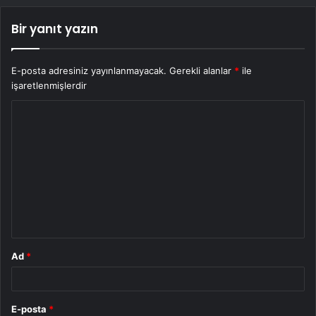
Bir yanıt yazın
E-posta adresiniz yayınlanmayacak.
Gerekli alanlar
*
ile
işaretlenmişlerdir
Y
o
r
u
m
*
Ad
*
E-posta
*