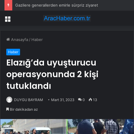
Gazilere generallerden emirle sürpriz ziyaret
Menü
Anasayfa
/
Haber
Haber
Elazığ’da uyuşturucu
operasyonunda 2 kişi
tutuklandı
DUYGU BAYRAM
Mart 31, 2023
0
13
Bir dakikadan az