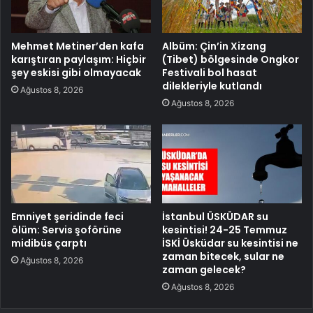
Mehmet Metiner’den kafa
Albüm: Çin’in Xizang
karıştıran paylaşım: Hiçbir
(Tibet) bölgesinde Ongkor
şey eskisi gibi olmayacak
Festivali bol hasat
dilekleriyle kutlandı
Ağustos 8, 2026
Ağustos 8, 2026
Emniyet şeridinde feci
İstanbul ÜSKÜDAR su
ölüm: Servis şoförüne
kesintisi! 24-25 Temmuz
midibüs çarptı
İSKİ Üsküdar su kesintisi ne
zaman bitecek, sular ne
Ağustos 8, 2026
zaman gelecek?
Ağustos 8, 2026