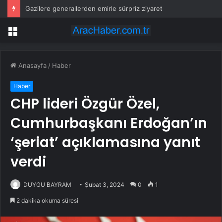
Gazilere generallerden emirle sürpriz ziyaret
Menü
Anasayfa
/
Haber
Haber
CHP lideri Özgür Özel,
Cumhurbaşkanı Erdoğan’ın
‘şeriat’ açıklamasına yanıt
verdi
DUYGU BAYRAM
Şubat 3, 2024
0
1
2 dakika okuma süresi