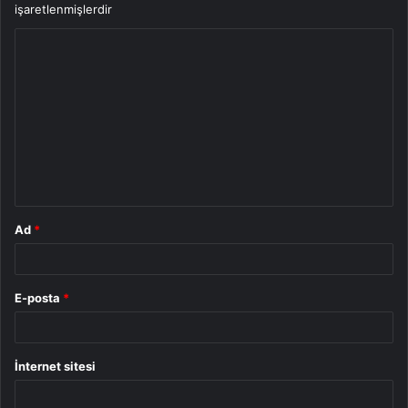
işaretlenmişlerdir
Y
o
r
u
m
*
Ad
*
E-posta
*
İnternet sitesi