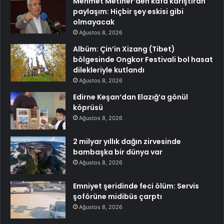
Mehmet Metiner’den kafa karıştıran
paylaşım: Hiçbir şey eskisi gibi
olmayacak
Ağustos 8, 2026
Albüm: Çin’in Xizang (Tibet)
bölgesinde Ongkor Festivali bol hasat
dilekleriyle kutlandı
Ağustos 8, 2026
Edirne Keşan’dan Elazığ’a gönül
köprüsü
Ağustos 8, 2026
2 milyar yıllık dağın zirvesinde
bambaşka bir dünya var
Ağustos 8, 2026
Emniyet şeridinde feci ölüm: Servis
şoförüne midibüs çarptı
Ağustos 8, 2026