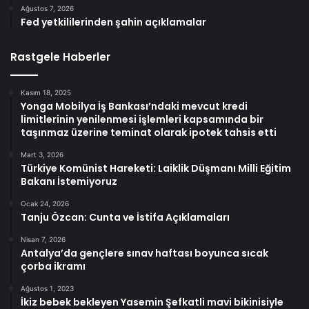
Ağustos 7, 2026
Fed yetkililerinden şahin açıklamalar
Rastgele Haberler
Kasım 18, 2025
Yonga Mobilya İş Bankası’ndaki mevcut kredi
limitlerinin yenilenmesi işlemleri kapsamında bir
taşınmaz üzerine teminat olarak ipotek tahsis etti
Mart 3, 2026
Türkiye Komünist Hareketi: Laiklik Düşmanı Milli Eğitim
Bakanı İstemiyoruz
Ocak 24, 2026
Tanju Özcan: Cunta ve İstifa Açıklamaları
Nisan 7, 2026
Antalya’da gençlere sınav haftası boyunca sıcak
çorba ikramı
Ağustos 1, 2023
İkiz bebek bekleyen Yasemin Şefkatli mavi bikinisiyle