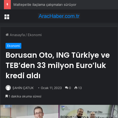
Maltepe’de ilaçlama çalışmaları sürüyor
Menü
Anasayfa
/
Ekonomi
Ekonomi
Borusan Oto, ING Türkiye ve
TEB’den 33 milyon Euro’luk
kredi aldı
ŞAHİN ÇATUK
Ocak 11, 2023
0
13
1 dakika okuma süresi