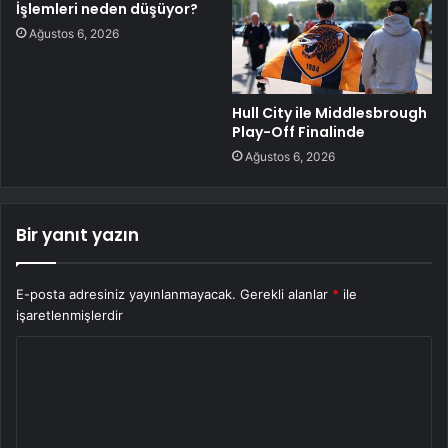
İşlemleri neden düşüyor?
Ağustos 6, 2026
Hull City ile Middlesbrough
Play-Off Finalinde
Ağustos 6, 2026
Bir yanıt yazın
E-posta adresiniz yayınlanmayacak.
Gerekli alanlar
*
ile
işaretlenmişlerdir
Y
o
r
u