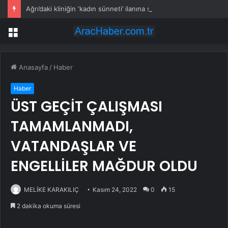
Ağrı’daki kliniğin ‘kadın sünneti’ ilanına soruşturma
Menü
Anasayfa
/
Haber
Haber
ÜST GEÇİT ÇALIŞMASI
TAMAMLANMADI,
VATANDAŞLAR VE
ENGELLİLER MAĞDUR OLDU
MELİKE KARAKILIÇ
Kasım 24, 2022
0
15
2 dakika okuma süresi