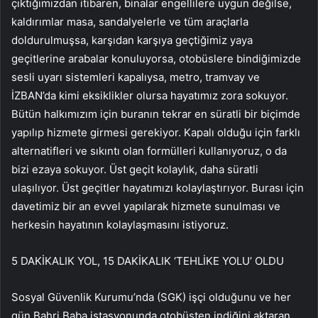
çıktığımızdan itibaren, binalar engellilere uygun değilse,
kaldırımlar masa, sandalyelerle ve tüm araçlarla
doldurulmuşsa, karşıdan karşıya geçtiğimiz yaya
geçitlerine arabalar konuluyorsa, otobüslere bindiğimizde
sesli uyarı sistemleri kapalıysa, metro, tramvay ve
İZBAN’da kimi eksiklikler olursa hayatımız zora sokuyor.
Bütün halkımızım için buranın tekrar en süratli bir biçimde
yapılıp hizmete girmesi gerekiyor. Kapalı olduğu için farklı
alternatifleri ve sıkıntı olan formülleri kullanıyoruz, o da
bizi ezaya sokuyor. Üst geçit kolaylık, daha süratli
ulaşılıyor. Üst geçitler hayatımızı kolaylaştırıyor. Burası için
davetimiz bir an evvel yapılarak hizmete sunulması ve
herkesin hayatının kolaylaşmasını istiyoruz.
5 DAKİKALIK YOL, 15 DAKİKALIK ‘TEHLİKE YOLU’ OLDU
Sosyal Güvenlik Kurumu’nda (SGK) işçi olduğunu ve her
gün Bahri Baba istasyonunda otobüsten indiğini aktaran