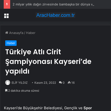
2 milyar yıllık dağın zirvesinde bambaşka bir dünya var
Menü
Anasayfa
/
Haber
Haber
Türkiye Atlı Cirit
Şampiyonası Kayseri’de
yapıldı
ELİF YILDIZ
Kasım 23, 2022
0
16
2 dakika okuma süresi
Kayseri’de Büyükşehir Belediyesi, Gençlik ve
Spor