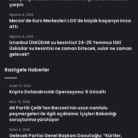
çarptı
Ağustos 8, 2026
Mersin’de Kurs Merkezleri LGS’de büyük başarıya imza
attı
Ağustos 8, 2026
İstanbul ÜSKÜDAR su kesintisi! 24-25 Temmuz İSKİ
Üsküdar su kesintisi ne zaman bitecek, sular ne zaman
gelecek?
Rastgele Haberler
Aralık 13, 2024
Kripto Dolandırıcılık Operasyonu: 6 Gözaltı
Mart 15, 2026
AK Partili Çelik’ten Barzani’nin uzun namlulu
peşmergeleri ile ilgili açıklama: İçişleri Bakanlığı
soruşturma yürütüyor
Şubat 5, 2026
Gelecek Partisi Genel Başkanı Davutoğlu: “Kürtler,