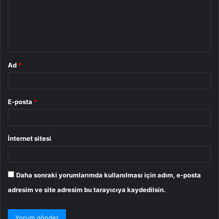
u
m
*
Ad
*
E-posta
*
İnternet sitesi
Daha sonraki yorumlarımda kullanılması için adım, e-posta
adresim ve site adresim bu tarayıcıya kaydedilsin.