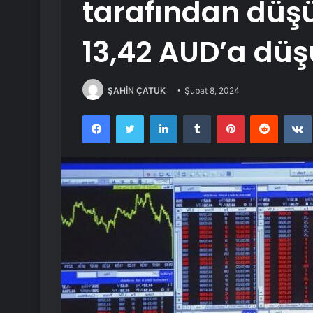
tarafından düşü
13,42 AUD’a dü
ŞAHİN ÇATUK
Şubat 8, 2024
Facebook
Twitter
LinkedIn
Tumblr
Pinterest
Reddit