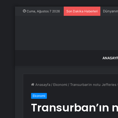
Ağrı’daki
Cuma, Ağustos 7 2026
Son Dakika Haberleri
ANASAY
Anasayfa
/
Ekonomi
/
Transurban’ın notu Jefferies
Ekonomi
Transurban’ın n