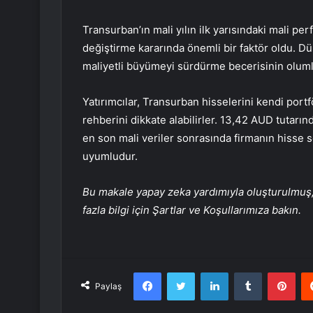
Transurban’ın mali yılın ilk yarısındaki mali pe
değiştirme kararında önemli bir faktör oldu. Dü
maliyetli büyümeyi sürdürme becerisinin oluml
Yatırımcılar, Transurban hisselerini kendi portf
rehberini dikkate alabilirler. 13,42 AUD tutarın
en son mali veriler sonrasında firmanın hisse 
uyumludur.
Bu makale yapay zeka yardımıyla oluşturulmuş, 
fazla bilgi için Şartlar ve Koşullarımıza bakın.
Facebook
Twitter
LinkedIn
Tumblr
Pint
Paylaş