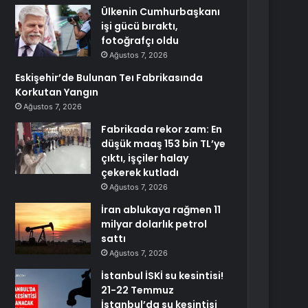
Ülkenin Cumhurbaşkanı
işi gücü bıraktı,
fotoğrafçı oldu
Ağustos 7, 2026
Eskişehir’de Bulunan Teı Fabrikasında
Korkutan Yangın
Ağustos 7, 2026
Fabrikada rekor zam: En
düşük maaş 153 bin TL’ye
çıktı, işçiler halay
çekerek kutladı
Ağustos 7, 2026
İran ablukaya rağmen 11
milyar dolarlık petrol
sattı
Ağustos 7, 2026
İstanbul İSKİ su kesintisi!
21-22 Temmuz
İstanbul’da su kesintisi