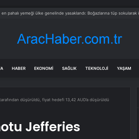
 kliniğin ‘kadın sünneti’ ilanına soruşturma
FA
HABER
EKONOMI
SAĞLIK
TEKNOLOJI
YAŞAM
 tarafından düşürüldü, fiyat hedefi 13,42 AUD’a düşürüldü
otu Jefferies