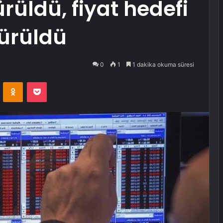
rüldü, fiyat hedefi
şürüldü
0
1
1 dakika okuma süresi
VKontakte
Odnoklassniki
Pocket