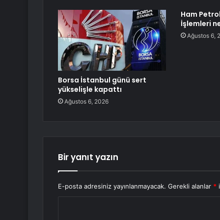
Ham Petrol
İşlemleri 
Ağustos 6, 
Borsa İstanbul günü sert
yükselişle kapattı
Ağustos 6, 2026
Bir yanıt yazın
E-posta adresiniz yayınlanmayacak.
Gerekli alanlar
*
i
Y
o