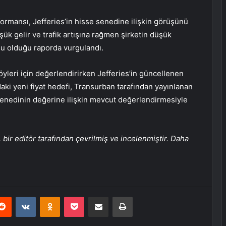
rformansı, Jefferies’in hisse senedine ilişkin görüşünü
şük gelir ve trafik artışına rağmen şirketin düşük
u olduğu raporda vurgulandı.
öyleri için değerlendirirken Jefferies’in güncellenen
daki yeni fiyat hedefi, Transurban tarafından yayınlanan
senedinin değerine ilişkin mevcut değerlendirmesiyle
bir editör tarafından çevrilmiş ve incelenmiştir. Daha
erest
Reddit
VKontakte
Odnoklassniki
Pocket
E-Posta ile paylaş
Yazdır