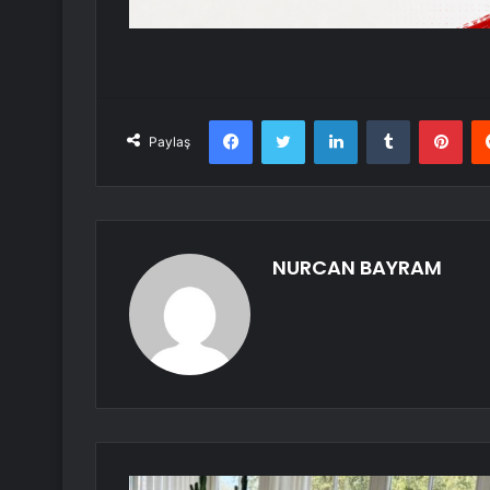
Facebook
Twitter
LinkedIn
Tumblr
Pint
Paylaş
NURCAN BAYRAM