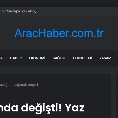
 bir Maltepe için ekipler bu kez Altayçeşme’de sahada
FA
HABER
EKONOMI
SAĞLIK
TEKNOLOJI
YAŞAM
 sıcağına sağanak engeli
nda değişti! Yaz