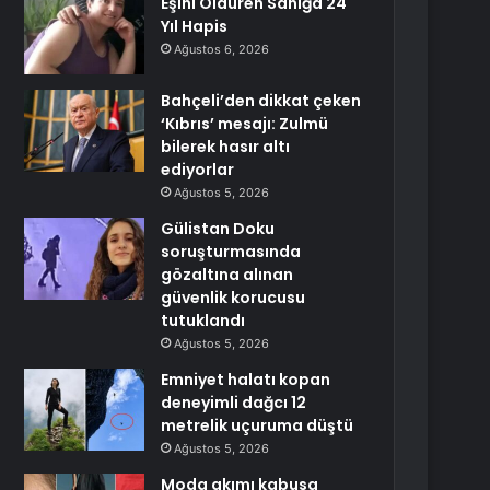
Eşini Öldüren Sanığa 24
Yıl Hapis
Ağustos 6, 2026
Bahçeli’den dikkat çeken
‘Kıbrıs’ mesajı: Zulmü
bilerek hasır altı
ediyorlar
Ağustos 5, 2026
Gülistan Doku
soruşturmasında
gözaltına alınan
güvenlik korucusu
tutuklandı
Ağustos 5, 2026
Emniyet halatı kopan
deneyimli dağcı 12
metrelik uçuruma düştü
Ağustos 5, 2026
Moda akımı kabusa