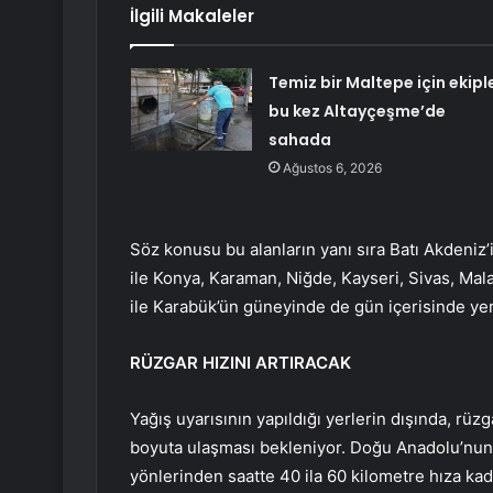
İlgili Makaleler
Temiz bir Maltepe için ekipl
bu kez Altayçeşme’de
sahada
Ağustos 6, 2026
Söz konusu bu alanların yanı sıra Batı Akdeniz
ile Konya, Karaman, Niğde, Kayseri, Sivas, Mal
ile Karabük’ün güneyinde de gün içerisinde yer
RÜZGAR HIZINI ARTIRACAK
Yağış uyarısının yapıldığı yerlerin dışında, rü
boyuta ulaşması bekleniyor. Doğu Anadolu’nu
yönlerinden saatte 40 ila 60 kilometre hıza kad