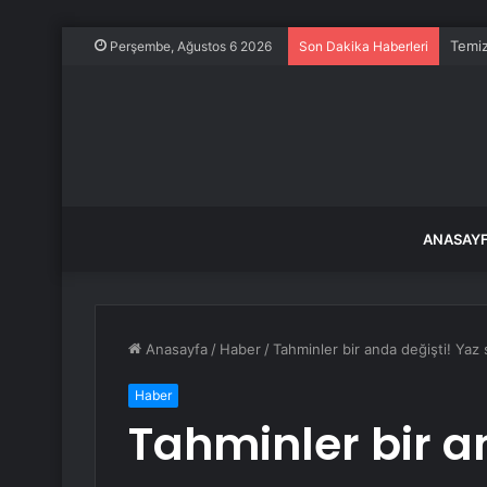
Temiz
Perşembe, Ağustos 6 2026
Son Dakika Haberleri
ANASAY
Anasayfa
/
Haber
/
Tahminler bir anda değişti! Yaz
Haber
Tahminler bir a