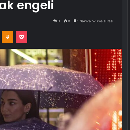
ak engeli
0
0
1 dakika okuma süresi
VKontakte
Odnoklassniki
Pocket