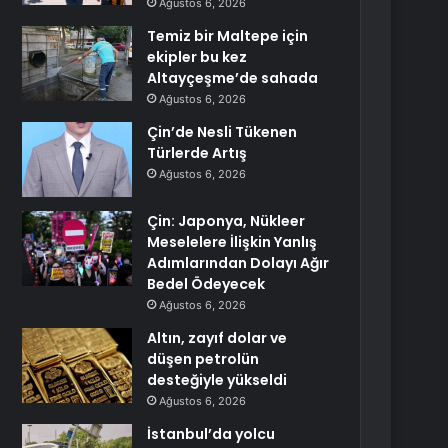
Ağustos 6, 2026
Temiz bir Maltepe için
ekipler bu kez
Altayçeşme’de sahada
Ağustos 6, 2026
Çin’de Nesli Tükenen
Türlerde Artış
Ağustos 6, 2026
Çin: Japonya, Nükleer
Meselelere İlişkin Yanlış
Adımlarından Dolayı Ağır
Bedel Ödeyecek
Ağustos 6, 2026
Altın, zayıf dolar ve
düşen petrolün
desteğiyle yükseldi
Ağustos 6, 2026
İstanbul’da yolcu