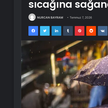
sıcağına sağan
NURCAN BAYRAM
Temmuz 7, 2026
Facebook
Twitter
LinkedIn
Tumblr
Pinterest
Reddit