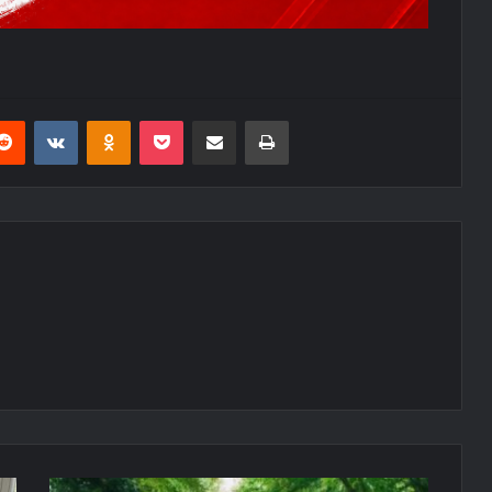
erest
Reddit
VKontakte
Odnoklassniki
Pocket
E-Posta ile paylaş
Yazdır