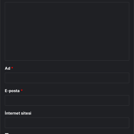
Y
o
r
u
m
*
Ad
*
E-posta
*
İnternet sitesi