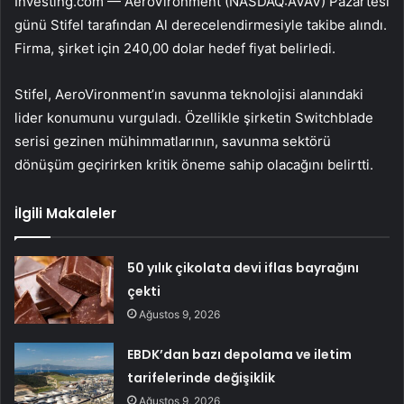
Investing.com —
AeroVironment
(NASDAQ:
AVAV
) Pazartesi
günü Stifel tarafından Al derecelendirmesiyle takibe alındı.
Firma, şirket için 240,00 dolar hedef fiyat belirledi.
Stifel, AeroVironment’ın savunma teknolojisi alanındaki
lider konumunu vurguladı. Özellikle şirketin Switchblade
serisi gezinen mühimmatlarının, savunma sektörü
dönüşüm geçirirken kritik öneme sahip olacağını belirtti.
İlgili Makaleler
50 yılık çikolata devi iflas bayrağını
çekti
Ağustos 9, 2026
EBDK’dan bazı depolama ve iletim
tarifelerinde değişiklik
Ağustos 9, 2026