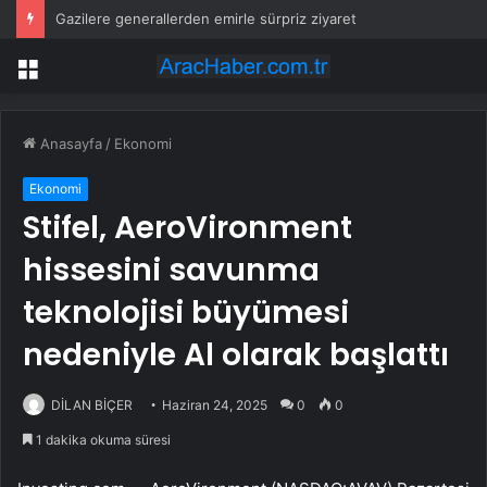
Gazilere generallerden emirle sürpriz ziyaret
Menü
Anasayfa
/
Ekonomi
Ekonomi
Stifel, AeroVironment
hissesini savunma
teknolojisi büyümesi
nedeniyle Al olarak başlattı
DİLAN BİÇER
Haziran 24, 2025
0
0
1 dakika okuma süresi