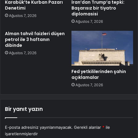
Karabük’te Kurban Pazarı
İran’dan Trump’a tepki:
Denetimi
Başarısız bir tiyatro
diplomasisi
Ağustos 7, 2026
Ağustos 7, 2026
Alman tahvil faizleri düşen
petrol ile 3 haftanın
dibinde
Ağustos 7, 2026
Fed yetkililerinden şahin
açıklamalar
Ağustos 7, 2026
Bir yanıt yazın
E-posta adresiniz yayınlanmayacak.
Gerekli alanlar
*
ile
işaretlenmişlerdir