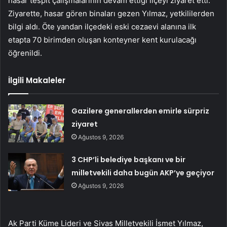
hasar tespit çalışmalarının devam ettiği ilçeyi ziyaret etti.
Ziyarette, hasar gören binaları gezen Yılmaz, yetkililerden
bilgi aldı. Öte yandan ilçedeki eski cezaevi alanına ilk
etapta 70 birimden oluşan konteyner kent kurulacağı
öğrenildi.
İlgili Makaleler
Gazilere generallerden emirle sürpriz
ziyaret
Ağustos 9, 2026
3 CHP’li belediye başkanı ve bir
milletvekili daha bugün AKP’ye geçiyor
Ağustos 9, 2026
Ak Parti Küme Lideri ve Sivas Milletvekili İsmet Yılmaz,