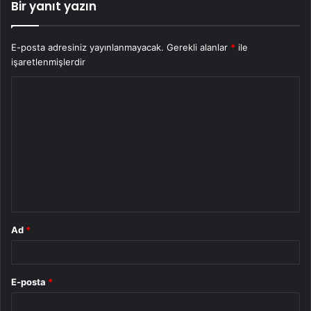
Bir yanıt yazın
E-posta adresiniz yayınlanmayacak.
Gerekli alanlar
*
ile
işaretlenmişlerdir
Y
o
r
u
m
*
Ad
*
E-posta
*