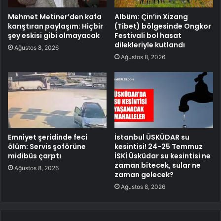
Mehmet Metiner’den kafa
Albüm: Çin’in Xizang
karıştıran paylaşım: Hiçbir
(Tibet) bölgesinde Ongkor
şey eskisi gibi olmayacak
Festivali bol hasat
dilekleriyle kutlandı
Ağustos 8, 2026
Ağustos 8, 2026
Emniyet şeridinde feci
İstanbul ÜSKÜDAR su
ölüm: Servis şoförüne
kesintisi! 24-25 Temmuz
midibüs çarptı
İSKİ Üsküdar su kesintisi ne
zaman bitecek, sular ne
Ağustos 8, 2026
zaman gelecek?
Ağustos 8, 2026