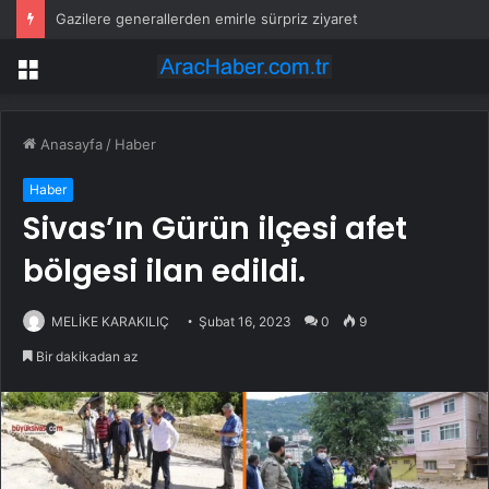
Gazilere generallerden emirle sürpriz ziyaret
Menü
Anasayfa
/
Haber
Haber
Sivas’ın Gürün ilçesi afet
bölgesi ilan edildi.
MELİKE KARAKILIÇ
Şubat 16, 2023
0
9
Bir dakikadan az