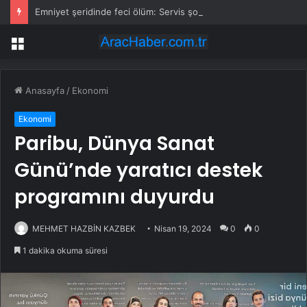
Emniyet şeridinde feci ölüm: Servis şoförüne midibüs çarptı
Menü
Anasayfa
/
Ekonomi
Ekonomi
Paribu, Dünya Sanat
Günü’nde yaratıcı destek
programını duyurdu
MEHMET HAZBİN KAZBEK
Nisan 19, 2024
0
0
1 dakika okuma süresi