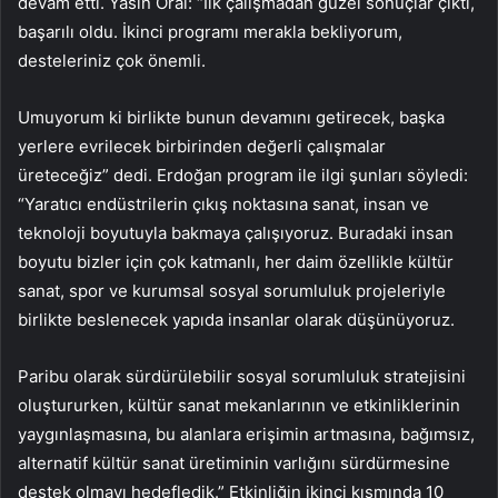
devam etti. Yasin Oral: “İlk çalışmadan güzel sonuçlar çıktı,
başarılı oldu. İkinci programı merakla bekliyorum,
desteleriniz çok önemli.
Umuyorum ki birlikte bunun devamını getirecek, başka
yerlere evrilecek birbirinden değerli çalışmalar
üreteceğiz” dedi. Erdoğan program ile ilgi şunları söyledi:
“Yaratıcı endüstrilerin çıkış noktasına sanat, insan ve
teknoloji boyutuyla bakmaya çalışıyoruz. Buradaki insan
boyutu bizler için çok katmanlı, her daim özellikle kültür
sanat, spor ve kurumsal sosyal sorumluluk projeleriyle
birlikte beslenecek yapıda insanlar olarak düşünüyoruz.
Paribu olarak sürdürülebilir sosyal sorumluluk stratejisini
oluştururken, kültür sanat mekanlarının ve etkinliklerinin
yaygınlaşmasına, bu alanlara erişimin artmasına, bağımsız,
alternatif kültür sanat üretiminin varlığını sürdürmesine
destek olmayı hedefledik.” Etkinliğin ikinci kısmında 10