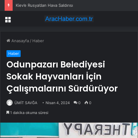
Kiev’e Rusya’dan Hava Saldırısı
Menü
Anasayfa
/
Haber
Haber
Odunpazarı Belediyesi
Sokak Hayvanları İçin
Çalışmalarını Sürdürüyor
ÜMİT SAVĞA
Nisan 4, 2024
0
0
1 dakika okuma süresi