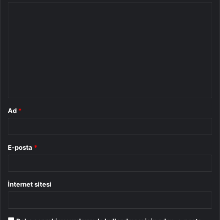
Y
o
r
u
m
*
Ad
*
E-posta
*
İnternet sitesi