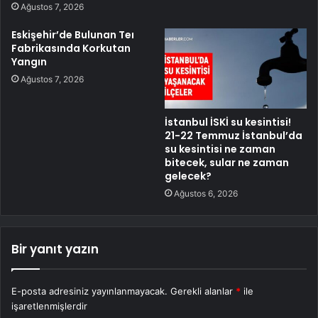
Ağustos 7, 2026
Eskişehir’de Bulunan Teı
Fabrikasında Korkutan
Yangın
Ağustos 7, 2026
İstanbul İSKİ su kesintisi!
21-22 Temmuz İstanbul’da
su kesintisi ne zaman
bitecek, sular ne zaman
gelecek?
Ağustos 6, 2026
Bir yanıt yazın
E-posta adresiniz yayınlanmayacak.
Gerekli alanlar
*
ile
işaretlenmişlerdir