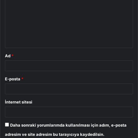
o
r
u
m
*
Ad
*
E-posta
*
İnternet sitesi
Daha sonraki yorumlarımda kullanılması için adım, e-posta
adresim ve site adresim bu tarayıcıya kaydedilsin.