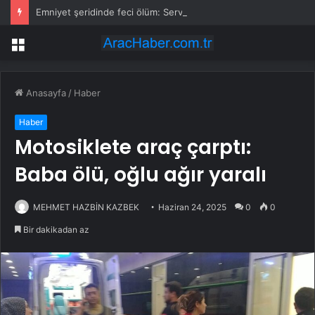
Emniyet şeridinde feci ölüm: Servis şoförüne midibüs çarptı
Menü
Anasayfa
/
Haber
Haber
Motosiklete araç çarptı:
Baba ölü, oğlu ağır yaralı
MEHMET HAZBİN KAZBEK
Haziran 24, 2025
0
0
Bir dakikadan az