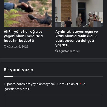
AKP’li yönetici, oğlu ve
Ayrılmak isteyen eşini ve
yeğeni silahlı saldırıda
kızını silahla rehin aldı! 3
hayatını kaybetti
saat boyunca dehşeti
yaşattı
Ağustos 6, 2026
Ağustos 6, 2026
Bir yanıt yazın
E-posta adresiniz yayınlanmayacak.
Gerekli alanlar
*
ile
işaretlenmişlerdir
Y
o