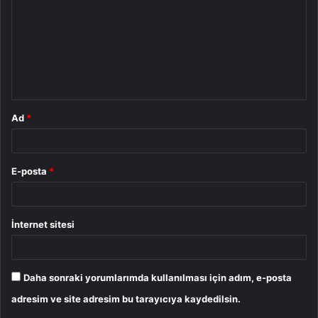
r
u
m
*
Ad
*
E-posta
*
İnternet sitesi
Daha sonraki yorumlarımda kullanılması için adım, e-posta
adresim ve site adresim bu tarayıcıya kaydedilsin.