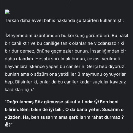
Tarkan daha evvel bahis hakkında şu tabirleri kullanmıştı:
‘İzleyemedim üzüntümden bu korkunç görüntüleri. Bu nasıl
bir caniliktir ve bu caniliğe tanık olanlar ne vicdansızdır ki
bir dur demez, önüne geçmezler bunun. İnsanlığımdan bir
daha utandım. Hesabı sorulmalı bunun, cezası verilmeli
hayvanlara işkence yapan bu canilerin. Gerçi hep diyoruz
bunları ama o sözüm ona yetkililer 3 maymunu oynuyorlar
hep. Bilsinler ki, onlar da bu caniler kadar suçlular kayıtsız
kaldıkları için.’
“Doğrulanmış Söz gümüşse sükut altındır 🙂 Ben beni
bilirim. Beni bilen de iyi bilir. O da bana yeter. Susarım o
yüzden. Ha, ben susarım ama şarkılarım rahat durmaz ?
✌️?”