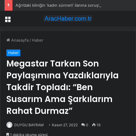
Ağrı’daki kliniğin ‘kadın sünneti’ ilanına soruşturma
Menü
Anasayfa
/
Haber
Haber
Megastar Tarkan Son
Paylaşımına Yazdıklarıyla
Takdir Topladı: “Ben
Susarım Ama Şarkılarım
Rahat Durmaz”
DUYGU BAYRAM
Kasım 27, 2022
0
16
1 dakika okuma süresi