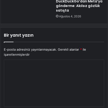
DuckDuckGo’dan Meta’ya
gönderme: Akılsız gözlük
satışta
Ağustos 4, 2026
Bir yanıt yazın
E-posta adresiniz yayınlanmayacak.
Gerekli alanlar
*
ile
işaretlenmişlerdir
Y
o
r
u
m
*