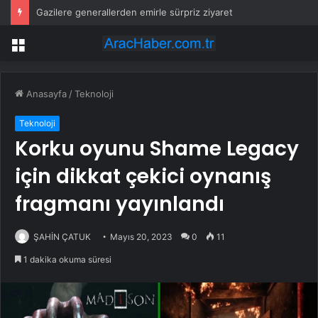
Gazilere generallerden emirle sürpriz ziyaret
Menü
Anasayfa
/
Teknoloji
Teknoloji
Korku oyunu Shame Legacy
için dikkat çekici oynanış
fragmanı yayınlandı
ŞAHİN ÇATUK
Mayıs 20, 2023
0
11
1 dakika okuma süresi