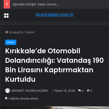
Ağrı’daki kliniğin ‘kadın sünneti’ ilanına soruşturma
Menü
Anasayfa
/
Haber
Haber
Kırıkkale’de Otomobil
Dolandırıcılığı: Vatandaş 190
Bin Lirasını Kaptırmaktan
Kurtuldu
MEHMET HAZBİN KAZBEK
Nisan 18, 2024
0
0
1 dakika okuma süresi