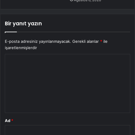
Bir yanıt yazın
E-posta adresiniz yayınlanmayacak.
Gerekli alanlar
*
ile
işaretlenmişlerdir
Y
o
r
u
m
*
Ad
*