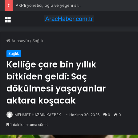
AKP’li yönetici, oğlu ve yeğeni silahlı saldırıda hayatını kaybetti
Menü
Anasayfa
/
Sağlık
Sağlık
Kelliğe çare bin yıllık
bitkiden geldi: Saç
dökülmesi yaşayanlar
aktara koşacak
MEHMET HAZBİN KAZBEK
Haziran 30, 2026
0
0
1 dakika okuma süresi