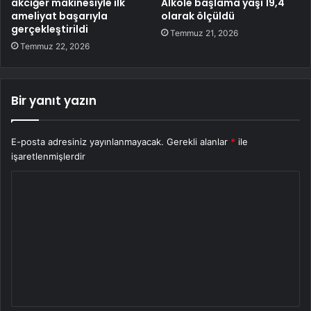
akciğer makinesiyle ilk
Alkole başlama yaşı 19,4
ameliyat başarıyla
olarak ölçüldü
gerçekleştirildi
Temmuz 21, 2026
Temmuz 22, 2026
Bir yanıt yazın
E-posta adresiniz yayınlanmayacak.
Gerekli alanlar
*
ile
işaretlenmişlerdir
Y
o
r
u
m
*