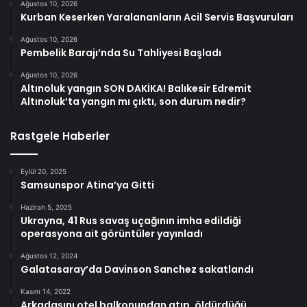
Ağustos 10, 2026
Kurban Keserken Yaralananların Acil Servis Başvuruları
Ağustos 10, 2026
Pembelik Barajı’nda Su Tahliyesi Başladı
Ağustos 10, 2026
Altınoluk yangın SON DAKİKA! Balıkesir Edremit
Altınoluk’ta yangın mı çıktı, son durum nedir?
Rastgele Haberler
Eylül 20, 2025
Samsunspor Atina’ya Gitti
Haziran 5, 2025
Ukrayna, 41 Rus savaş uçağının imha edildiği
operasyona ait görüntüler yayınladı
Ağustos 12, 2024
Galatasaray’da Davinson Sanchez sakatlandı
Kasım 14, 2022
Arkadaşını otel balkonundan atıp, öldürdüğü