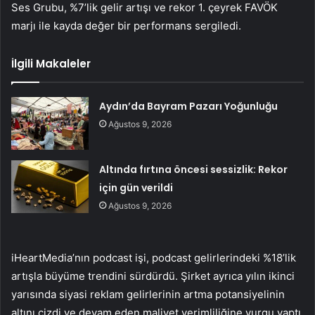
Ses Grubu, %7’lik gelir artışı ve rekor 1. çeyrek FAVÖK
marjı ile kayda değer bir performans sergiledi.
İlgili Makaleler
Aydın’da Bayram Pazarı Yoğunluğu
Ağustos 9, 2026
Altında fırtına öncesi sessizlik: Rekor
için gün verildi
Ağustos 9, 2026
iHeartMedia’nın podcast işi, podcast gelirlerindeki %18’lik
artışla büyüme trendini sürdürdü. Şirket ayrıca yılın ikinci
yarısında siyasi reklam gelirlerinin artma potansiyelinin
altını çizdi ve devam eden maliyet verimliliğine vurgu yaptı.