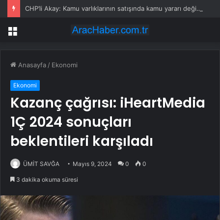
CHP’li Akay: Kamu varlıklarının satışında kamu yararı değil, kamu zararı var
Menü
Anasayfa
/
Ekonomi
Ekonomi
Kazanç çağrısı: iHeartMedia
1Ç 2024 sonuçları
beklentileri karşıladı
ÜMİT SAVĞA
Mayıs 9, 2024
0
0
3 dakika okuma süresi