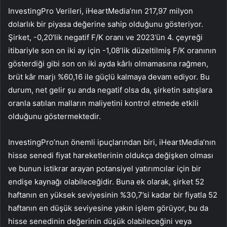
InvestingPro Verileri, iHeartMedia’nın 217,97 milyon
dolarlık bir piyasa değerine sahip olduğunu gösteriyor.
Şirket, -0,20’lik negatif F/K oranı ve 2023’ün 4. çeyreği
itibariyle son on iki ay için -1,08’lik düzeltilmiş F/K oranının
gösterdiği gibi son on iki ayda kârlı olmamasına rağmen,
brüt kâr marjı %60,16 ile güçlü kalmaya devam ediyor. Bu
durum, net gelir şu anda negatif olsa da, şirketin satışlara
oranla satılan malların maliyetini kontrol etmede etkili
olduğunu göstermektedir.
InvestingPro’nun önemli ipuçlarından biri, iHeartMedia’nın
hisse senedi fiyat hareketlerinin oldukça değişken olması
ve bunun istikrar arayan potansiyel yatırımcılar için bir
endişe kaynağı olabileceğidir. Buna ek olarak, şirket 52
haftanın en yüksek seviyesinin %30,7’si kadar bir fiyatla 52
haftanın en düşük seviyesine yakın işlem görüyor, bu da
hisse senedinin değerinin düşük olabileceğini veya