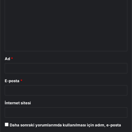
o
r
u
m
*
Ad
*
E-posta
*
İnternet sitesi
Daha sonraki yorumlarımda kullanılması için adım, e-posta