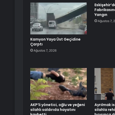
Eskişehir’d
Fabrikasın
Yangın
Ağustos 7, 
Kamyon Yaya Üst Geçidine
Çarptı
Ağustos 7, 2026
AKP’li yönetici, oğlu ve yeğeni
Ayrılmak is
silahlı saldırıda hayatını
silahla reh
kaybetti
boyunca de