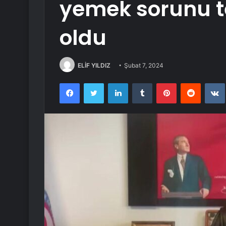
yemek sorunu t
oldu
ELİF YILDIZ
Şubat 7, 2024
Facebook
Twitter
LinkedIn
Tumblr
Pinterest
Reddit