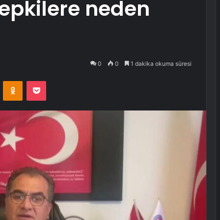
epkilere neden
0
0
1 dakika okuma süresi
VKontakte
Odnoklassniki
Pocket