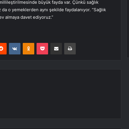
llileştirilmesinde büyük fayda var. Çünkü sağlık
z da o yemeklerden aynı şekilde faydalanıyor. “Sağlık
ev almaya davet ediyoruz.”
erest
Reddit
VKontakte
Odnoklassniki
Pocket
E-Posta ile paylaş
Yazdır