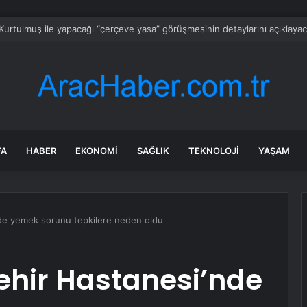
araş’ta Ezanı Güzel Okuma ve Etkili Hutbe Yarışmalarının il finali yapıld
FA
HABER
EKONOMI
SAĞLIK
TEKNOLOJI
YAŞAM
’nde yemek sorunu tepkilere neden oldu
Şehir Hastanesi’nde