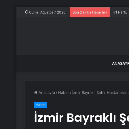
Kahramanm
Cuma, Ağustos 7 2026
Son Dakika Haberleri
ANASAY
Anasayfa
/
Haber
/
İzmir Bayraklı Şehir Hastanesi
Haber
İzmir Bayraklı 