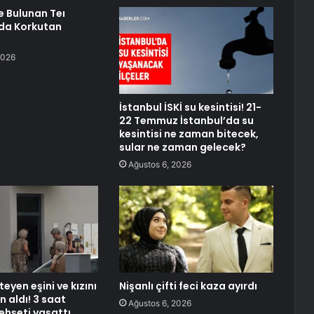
e Bulunan Teı
da Korkutan
2026
İstanbul İSKİ su kesintisi! 21-
22 Temmuz İstanbul’da su
kesintisi ne zaman bitecek,
sular ne zaman gelecek?
Ağustos 6, 2026
teyen eşini ve kızını
Nişanlı çifti feci kaza ayırdı
in aldı! 3 saat
Ağustos 6, 2026
hşeti yaşattı