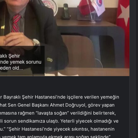
ir Bayraklı Şehir Hastanesi’nde işçilere verilen yemeğin
Sıhhat Sen Genel Başkanı Ahmet Doğruyol, görev yapan
nmasına rağmen “lavaşta soğan” verildiğini belirterek,
i sorun sendikamıza ulaştı. Yeterli yiyecek olmadığı ve
du.” “Şehir Hastanesi’nde yiyecek sıkıntısı, hastanenin
n yemek tam anlamıyla ekmek arası soğan şeklinde”