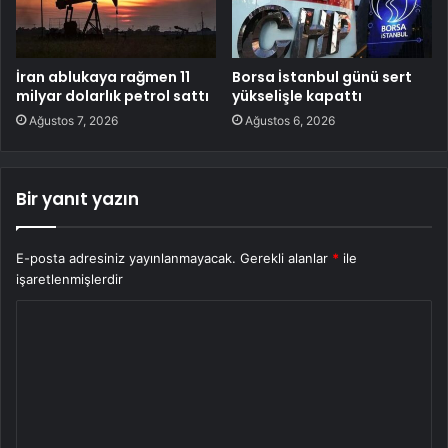
İran ablukaya rağmen 11
Borsa İstanbul günü sert
milyar dolarlık petrol sattı
yükselişle kapattı
Ağustos 7, 2026
Ağustos 6, 2026
Bir yanıt yazın
E-posta adresiniz yayınlanmayacak.
Gerekli alanlar
*
ile
işaretlenmişlerdir
Y
o
r
u
m