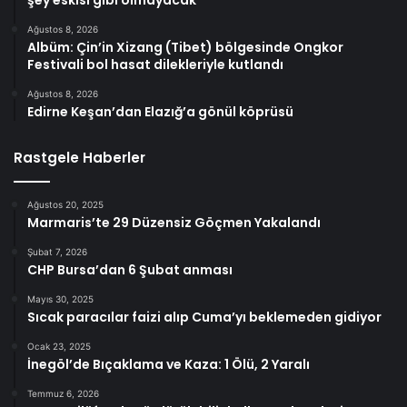
şey eskisi gibi olmayacak
Ağustos 8, 2026
Albüm: Çin’in Xizang (Tibet) bölgesinde Ongkor
Festivali bol hasat dilekleriyle kutlandı
Ağustos 8, 2026
Edirne Keşan’dan Elazığ’a gönül köprüsü
Rastgele Haberler
Ağustos 20, 2025
Marmaris’te 29 Düzensiz Göçmen Yakalandı
Şubat 7, 2026
CHP Bursa’dan 6 Şubat anması
Mayıs 30, 2025
Sıcak paracılar faizi alıp Cuma’yı beklemeden gidiyor
Ocak 23, 2025
İnegöl’de Bıçaklama ve Kaza: 1 Ölü, 2 Yaralı
Temmuz 6, 2026