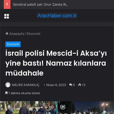
Serebral palsili şair Onur Çanka ilk şiir kitabını yayımladı
Menü
Anasayfa
/
Ekonomi
Ekonomi
İsrail polisi Mescid-i Aksa’yı
yine bastı! Namaz kılanlara
müdahale
MELİKE KARAKILIÇ
Nisan 6, 2023
0
13
1 dakika okuma süresi