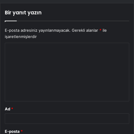
Bir yanıt yazın
E-posta adresiniz yayınlanmayacak.
Gerekli alanlar
*
ile
işaretlenmişlerdir
Y
o
r
u
m
*
Ad
*
E-posta
*