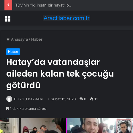
TDV’nin “İki insan bir hayat” projesi kapsamında Ağrı’da ilk resmi nikah kıyıldı
Menü
Anasayfa
/
Haber
Haber
Hatay’da vatandaşlar
aileden kalan tek çocuğu
götürdü
DUYGU BAYRAM
Şubat 15, 2023
0
11
1 dakika okuma süresi