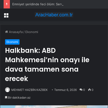
Emniyet şeridinde feci ölüm: Servis şoförüne midibüs çarptı
Menü
Anasayfa
/
Ekonomi
Ekonomi
Halkbank: ABD
Mahkemesi’nin onayı ile
dava tamamen sona
erecek
MEHMET HAZBİN KAZBEK
Temmuz 6, 2026
0
0
Bir dakikadan az