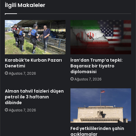
İlgili Makaleler
Karabük’te Kurban Pazarı
İran’dan Trump’a tepki:
Denetimi
Başarısız bir tiyatro
diplomasisi
Ağustos 7, 2026
Ağustos 7, 2026
Alman tahvil faizleri düşen
petrol ile 3 haftanın
dibinde
Ağustos 7, 2026
Fed yetkililerinden şahin
açıklamalar