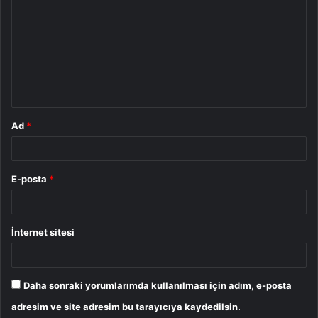
o
r
u
m
*
Ad
*
E-posta
*
İnternet sitesi
Daha sonraki yorumlarımda kullanılması için adım, e-posta
adresim ve site adresim bu tarayıcıya kaydedilsin.