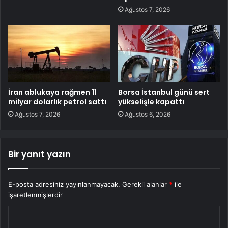
Ağustos 7, 2026
İran ablukaya rağmen 11
Borsa İstanbul günü sert
milyar dolarlık petrol sattı
yükselişle kapattı
Ağustos 7, 2026
Ağustos 6, 2026
Bir yanıt yazın
E-posta adresiniz yayınlanmayacak.
Gerekli alanlar
*
ile
işaretlenmişlerdir
Y