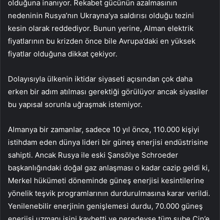
olduğuna inanıyor. Rekabet gücünün azalmasının
nedeninin Rusya’nın Ukrayna’ya saldırısı olduğu tezini
kesin olarak reddediyor. Bunun yerine, Alman elektrik
fiyatlarının bu krizden önce bile Avrupa’daki en yüksek
fiyatlar olduğuna dikkat çekiyor.
Dolayısıyla ülkenin iktidar siyaseti açısından çok daha
erken bir adım atılması gerektiği görülüyor ancak siyasiler
bu yapısal sorunla uğraşmak istemiyor.
Almanya bir zamanlar, sadece 10 yıl önce, 110.000 kişiyi
istihdam eden dünya lideri bir güneş enerjisi endüstrisine
sahipti. Ancak Rusya ile eski Şansölye Schroeder
başkanlığındaki doğal gaz anlaşması o kadar cazip geldi ki,
Merkel hükümeti döneminde güneş enerjisi kesintilerine
yönelik teşvik programlarının durdurulmasına karar verildi.
Yenilenebilir enerjinin genişlemesi durdu, 70.000 güneş
enerjisi uzmanı işini kaybetti ve neredeyse tüm şube Çin’e