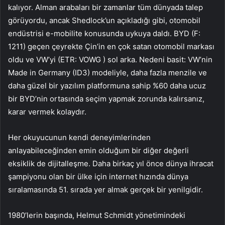
kalıyor. Alman arabaları bir zamanlar tüm dünyada talep
görüyordu, ancak Shedlock’un açıkladığı gibi, otomobil
endüstrisi e-mobilite konusunda uykuya daldı. BYD (F:
1211
) geçen çeyrekte Çin’in en çok satan otomobil markası
oldu ve VW’yi (ETR:
VOWG
) sol arka. Nedeni basit: VW’nin
Made in Germany (ID3) modeliyle, daha fazla menzile ve
daha güzel bir yazılım platformuna sahip %60 daha ucuz
bir BYD’nin ortasında seçim yapmak zorunda kalırsanız,
karar vermek kolaydır.
Her okuyucunun kendi deneyimlerinden
anlayabileceğinden emin olduğum bir diğer değerli
eksiklik de dijitalleşme. Daha birkaç yıl önce dünya ihracat
şampiyonu olan bir ülke için internet hızında dünya
sıralamasında 51. sırada yer almak gerçek bir yenilgidir.
1980’lerin başında, Helmut Schmidt yönetimindeki