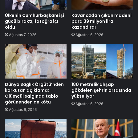
Ülkenin Cumhurbaşkanı işi
Kavanozdan çıkan madeni
gücü bıraktı, fotoğrafçı
para 39 milyon lira
oldu
kazandırdı
Ağustos 7, 2026
Ağustos 6, 2026
Dünya Sağlık Örgütü’nden
180 metrelik ahşap
korkutan açıklama:
gökdelen şehrin ortasında
Ölümcül salgında tablo
yükseliyor
görünenden de kötü
Ağustos 6, 2026
Ağustos 6, 2026