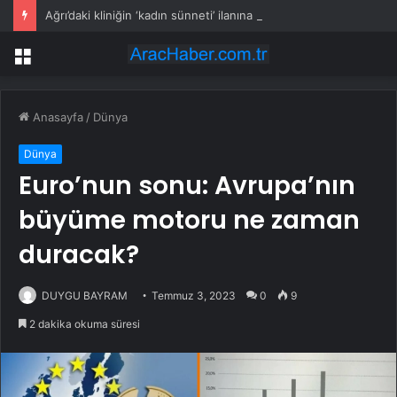
Ağrı’daki kliniğin ‘kadın sünneti’ ilanına soruşturma
Menü
Anasayfa
/
Dünya
Dünya
Euro’nun sonu: Avrupa’nın
büyüme motoru ne zaman
duracak?
DUYGU BAYRAM
Temmuz 3, 2023
0
9
2 dakika okuma süresi