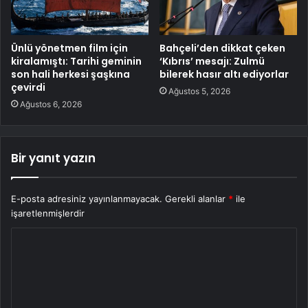
Ünlü yönetmen film için
Bahçeli’den dikkat çeken
kiralamıştı: Tarihi geminin
‘Kıbrıs’ mesajı: Zulmü
son hali herkesi şaşkına
bilerek hasır altı ediyorlar
çevirdi
Ağustos 5, 2026
Ağustos 6, 2026
Bir yanıt yazın
E-posta adresiniz yayınlanmayacak.
Gerekli alanlar
*
ile
işaretlenmişlerdir
Y
o
r
u