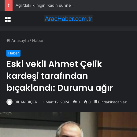
Ağrı’daki kliniğin ‘kadın sünneti’ ilanına soruşturma
Menü
Anasayfa
/
Haber
Haber
Eski vekil Ahmet Çelik
kardeşi tarafından
bıçaklandı: Durumu ağır
DİLAN BİÇER
Mart 12, 2024
0
0
Bir dakikadan az