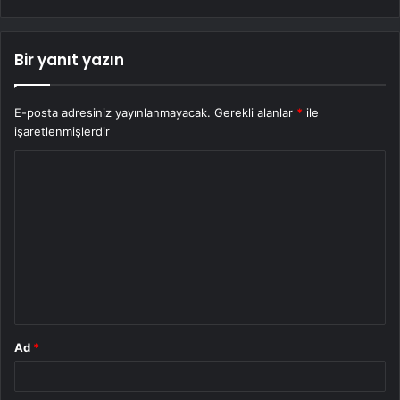
Bir yanıt yazın
E-posta adresiniz yayınlanmayacak.
Gerekli alanlar
*
ile
işaretlenmişlerdir
Y
o
r
u
m
*
Ad
*