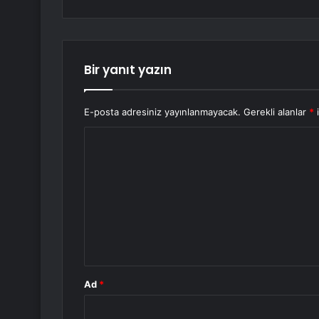
Bir yanıt yazın
E-posta adresiniz yayınlanmayacak.
Gerekli alanlar
*
i
Y
o
r
u
m
*
Ad
*