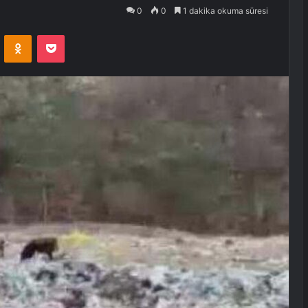
0
0
1 dakika okuma süresi
VKontakte
Odnoklassniki
Pocket