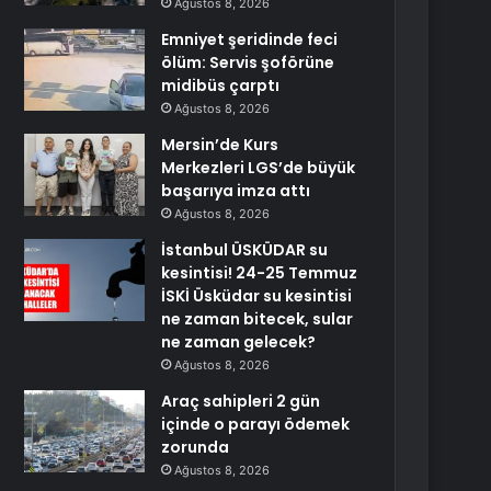
Ağustos 8, 2026
Emniyet şeridinde feci
ölüm: Servis şoförüne
midibüs çarptı
Ağustos 8, 2026
Mersin’de Kurs
Merkezleri LGS’de büyük
başarıya imza attı
Ağustos 8, 2026
İstanbul ÜSKÜDAR su
kesintisi! 24-25 Temmuz
İSKİ Üsküdar su kesintisi
ne zaman bitecek, sular
ne zaman gelecek?
Ağustos 8, 2026
Araç sahipleri 2 gün
içinde o parayı ödemek
zorunda
Ağustos 8, 2026