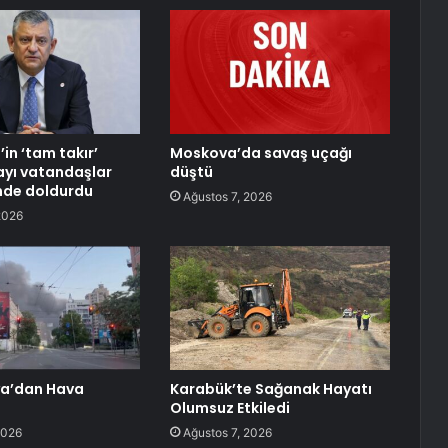
in ‘tam takır’
Moskova’da savaş uçağı
ayı vatandaşlar
düştü
inde doldurdu
Ağustos 7, 2026
2026
ya’dan Hava
Karabük’te Sağanak Hayatı
Olumsuz Etkiledi
2026
Ağustos 7, 2026