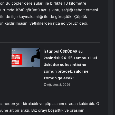
or. Bu çöpler dere suları ile birlikte 13 kilometre
rumda. Kötü görüntü ayrı sıkıntı, sağlığı tehdit etmesi
 ile de ilçe kaymakamlığı ile de görüştük. ‘Çöplük
un kaldırılmasını yetkililerden rica ediyoruz” dedi.
:
İstanbul ÜSKÜDAR su
kesintisi! 24-25 Temmuz İSKİ
Üsküdar su kesintisi ne
zaman bitecek, sular ne
zaman gelecek?
Ağustos 8, 2026
neden yer kiraladık ve çöp alanını oradan kaldırdık. O
üne ait bir arazi. Biz orayı boşalttık ve orasının