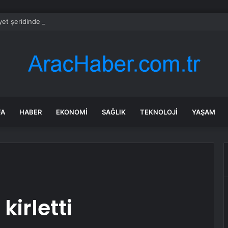
et şeridinde feci ölüm: Servis şoförüne midibüs çarptı
FA
HABER
EKONOMI
SAĞLIK
TEKNOLOJI
YAŞAM
kirletti