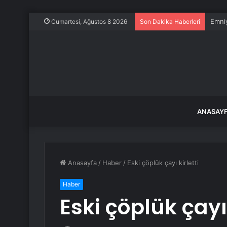
Emniy
Cumartesi, Ağustos 8 2026
Son Dakika Haberleri
ANASAY
Anasayfa
/
Haber
/
Eski çöplük çayı kirletti
Haber
Eski çöplük çayı 