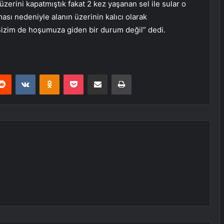
üzerini kapatmıştık fakat 2 kez yaşanan sel ile sular o
ası nedeniyle alanın üzerinin kalıcı olarak
Bizim de hoşumuza giden bir durum değil” dedi.
erest
Reddit
VKontakte
Odnoklassniki
Pocket
E-Posta ile paylaş
Yazdır