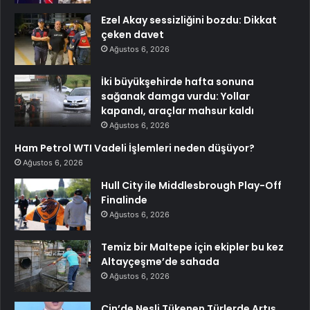
Ezel Akay sessizliğini bozdu: Dikkat
çeken davet
Ağustos 6, 2026
İki büyükşehirde hafta sonuna
sağanak damga vurdu: Yollar
kapandı, araçlar mahsur kaldı
Ağustos 6, 2026
Ham Petrol WTI Vadeli İşlemleri neden düşüyor?
Ağustos 6, 2026
Hull City ile Middlesbrough Play-Off
Finalinde
Ağustos 6, 2026
Temiz bir Maltepe için ekipler bu kez
Altayçeşme’de sahada
Ağustos 6, 2026
Çin’de Nesli Tükenen Türlerde Artış