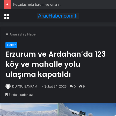
Kuşadası’nda bakım ve onarım çalışmaları hız kesmiyor
Menü
Anasayfa
/
Haber
Haber
Erzurum ve Ardahan’da 123
köy ve mahalle yolu
ulaşıma kapatıldı
DUYGU BAYRAM
Şubat 24, 2023
0
9
Bir dakikadan az