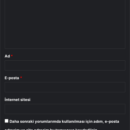
o
r
u
m
*
Ad
*
E-posta
*
İnternet sitesi
Daha sonraki yorumlarımda kullanılması için adım, e-posta