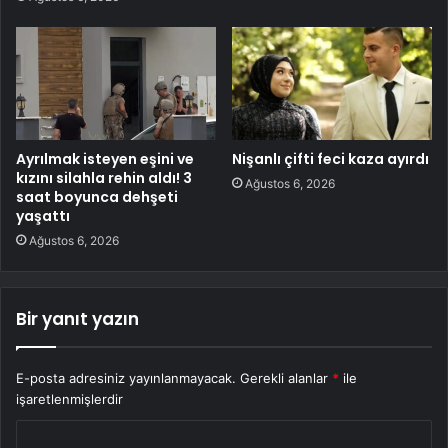
Ayrılmak isteyen eşini ve
Nişanlı çifti feci kaza ayırdı
kızını silahla rehin aldı! 3
Ağustos 6, 2026
saat boyunca dehşeti
yaşattı
Ağustos 6, 2026
Bir yanıt yazın
E-posta adresiniz yayınlanmayacak.
Gerekli alanlar
*
ile
işaretlenmişlerdir
Y