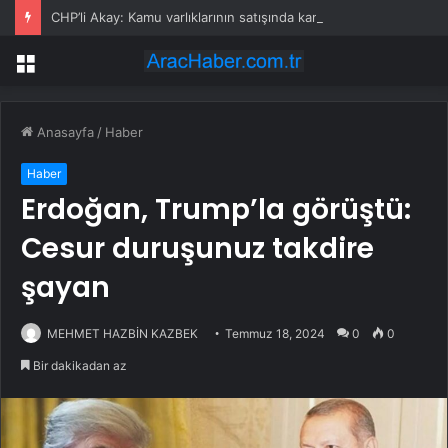
CHP’li Akay: Kamu varlıklarının satışında kamu yararı değil, kamu zararı var
Menü
Anasayfa
/
Haber
Haber
Erdoğan, Trump’la görüştü:
Cesur duruşunuz takdire
şayan
MEHMET HAZBİN KAZBEK
Temmuz 18, 2024
0
0
Bir dakikadan az