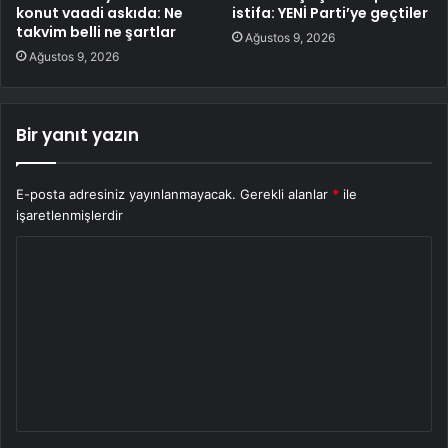
konut vaadi askıda: Ne
istifa: YENİ Parti’ye geçtiler
takvim belli ne şartlar
Ağustos 9, 2026
Ağustos 9, 2026
Bir yanıt yazın
E-posta adresiniz yayınlanmayacak.
Gerekli alanlar
*
ile
işaretlenmişlerdir
Y
o
r
u
m
*