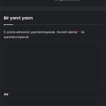
Bir yanıt yazın
E-posta adresiniz yayınlanmayacak.
Gerekli alanlar
*
ile
işaretlenmişlerdir
Y
o
r
u
m
*
Ad
*