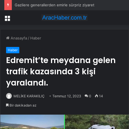
Gazilere generallerden emirle sürpriz ziyaret
Menü
Anasayfa
/
Haber
Haber
Edremit’te meydana gelen
trafik kazasında 3 kişi
yaralandı.
MELİKE KARAKILIÇ
Temmuz 12, 2023
0
14
Bir dakikadan az