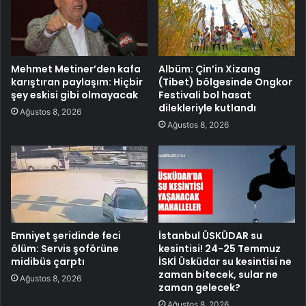
Mehmet Metiner’den kafa
Albüm: Çin’in Xizang
karıştıran paylaşım: Hiçbir
(Tibet) bölgesinde Ongkor
şey eskisi gibi olmayacak
Festivali bol hasat
dilekleriyle kutlandı
Ağustos 8, 2026
Ağustos 8, 2026
Emniyet şeridinde feci
İstanbul ÜSKÜDAR su
ölüm: Servis şoförüne
kesintisi! 24-25 Temmuz
midibüs çarptı
İSKİ Üsküdar su kesintisi ne
zaman bitecek, sular ne
Ağustos 8, 2026
zaman gelecek?
Ağustos 8, 2026