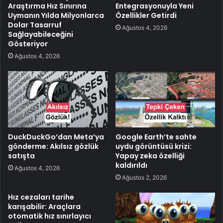
Araştırma Hız Sınırına
Entegrasyonuyla Yeni
Uymanın Yılda Milyonlarca
Özellikler Getirdi
Dolar Tasarruf
Ağustos 4, 2026
Sağlayabileceğini
Gösteriyor
Ağustos 4, 2026
DuckDuckGo’dan Meta’ya
Google Earth’te sahte
gönderme: Akılsız gözlük
uydu görüntüsü krizi:
satışta
Yapay zeka özelliği
kaldırıldı
Ağustos 4, 2026
Ağustos 2, 2026
Hız cezaları tarihe
karışabilir: Araçlara
otomatik hız sınırlayıcı