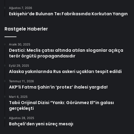
Ağustos 7, 2026
Eskişehir’de Bulunan Teı Fabrikasında Korkutan Yangın
Rastgele Haberler
Aralık 30, 2025
Destici: Meclis çatısı altında atılan sloganlar açıkça
terör örgütü propagandasıdır
Eylül 29, 2025
Alaska yakınlarında Rus askeri uçakları tespit edildi
Temmuz 11, 2026
AKP’li Fatma Şahin’in ‘protez’ ihalesi yargıda!
Mart 6, 2025
Tabii Orijinal Dizisi “Yankı: Görünmez El”in galası
gerçekleşti
Ağustos 28, 2025
Bahçeli’den yeni süreç mesajı