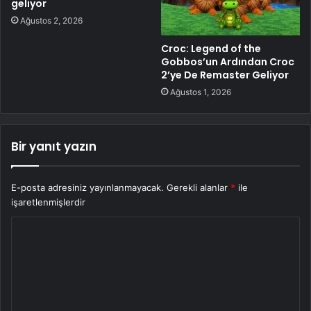
geliyor
Ağustos 2, 2026
Croc: Legend of the
Gobbos’un Ardından Croc
2’ye De Remaster Geliyor
Ağustos 1, 2026
Bir yanıt yazın
E-posta adresiniz yayınlanmayacak.
Gerekli alanlar
*
ile
işaretlenmişlerdir
Y
o
r
u
m