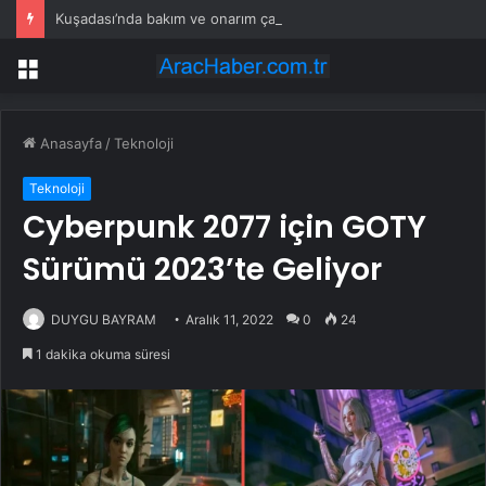
Kuşadası’nda bakım ve onarım çalışmaları hız kesmiyor
Menü
Anasayfa
/
Teknoloji
Teknoloji
Cyberpunk 2077 için GOTY
Sürümü 2023’te Geliyor
DUYGU BAYRAM
Aralık 11, 2022
0
24
1 dakika okuma süresi