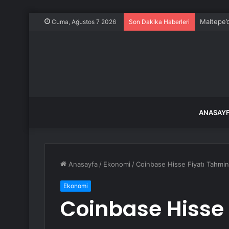
Maltepe’d
Cuma, Ağustos 7 2026
Son Dakika Haberleri
ANASAY
Anasayfa
/
Ekonomi
/
Coinbase Hisse Fiyatı Tahmini
Ekonomi
Coinbase Hisse 