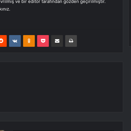
rilmiş ve bir editör tarafından gözden geçirilmiştir.
kınız.
erest
Reddit
VKontakte
Odnoklassniki
Pocket
E-Posta ile paylaş
Yazdır