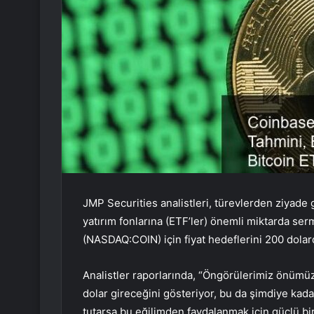
JMP Securities analistleri, türevlerden ziyade 
yatırım fonlarına (ETF’ler) önemli miktarda se
(NASDAQ:
COIN
) için fiyat hedeflerini 200 dola
Analistler raporlarında, “Öngörülerimiz önümüzd
dolar gireceğini gösteriyor, bu da şimdiye kada
tutarsa bu eğilimden faydalanmak için güçlü b