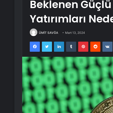
Beklenen Güçlü 
Yatırımları Nede
ÜMİT SAVĞA
Mart 13, 2024
Facebook
Twitter
LinkedIn
Tumblr
Pinterest
Reddit