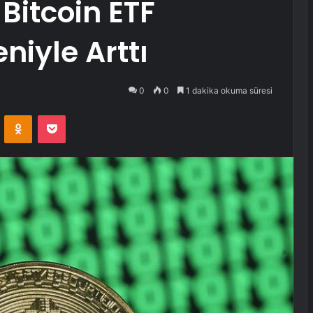
Bitcoin ETF
niyle Arttı
0
0
1 dakika okuma süresi
VKontakte
Odnoklassniki
Pocket