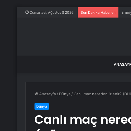
Emniy
Cumartesi, Ağustos 8 2026
Son Dakika Haberleri
ANASAY
Anasayfa
/
Dünya
/
Canlı maç nereden izlenir? (D
Dünya
Canlı maç nered