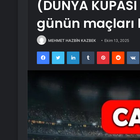
(DÜNYA KUPASI E
günün maçları 
MEHMET HAZBİN KAZBEK
Ekim 13, 2025
Facebook
Twitter
LinkedIn
Tumblr
Pinterest
Reddit