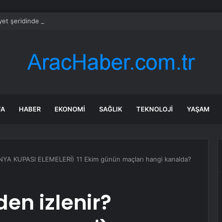
et şeridinde feci ölüm: Servis şoförüne midibüs çarptı
FA
HABER
EKONOMI
SAĞLIK
TEKNOLOJI
YAŞAM
ÜNYA KUPASI ELEMELERİ) 11 Ekim günün maçları hangi kanalda?
en izlenir?