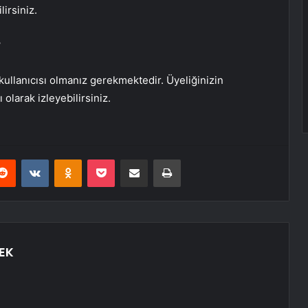
lirsiniz.
?
ullanıcısı olmanız gerekmektedir. Üyeliğinizin
olarak izleyebilirsiniz.
erest
Reddit
VKontakte
Odnoklassniki
Pocket
E-Posta ile paylaş
Yazdır
EK