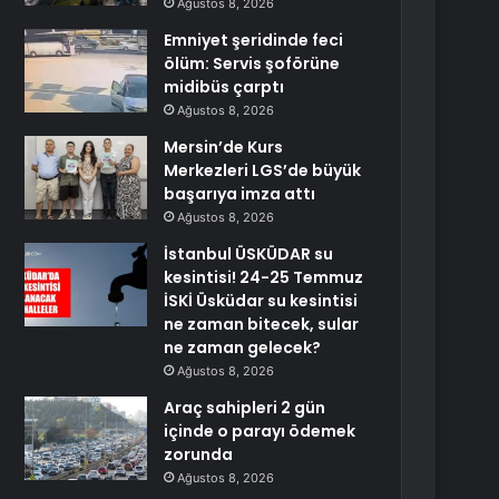
Ağustos 8, 2026
Emniyet şeridinde feci
ölüm: Servis şoförüne
midibüs çarptı
Ağustos 8, 2026
Mersin’de Kurs
Merkezleri LGS’de büyük
başarıya imza attı
Ağustos 8, 2026
İstanbul ÜSKÜDAR su
kesintisi! 24-25 Temmuz
İSKİ Üsküdar su kesintisi
ne zaman bitecek, sular
ne zaman gelecek?
Ağustos 8, 2026
Araç sahipleri 2 gün
içinde o parayı ödemek
zorunda
Ağustos 8, 2026