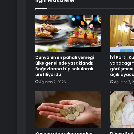
Dünyanın en pahalı yemeği
İYİ Parti, K
ülke genelinde yasaklandı:
yapacağı 
Boğazlarına tüp sokularak
görüşmesin
üretiliyordu
açıklayac
Ağustos 7, 2026
Ağustos 7, 
Kavanozdan çıkan madeni
Dünya Sağl