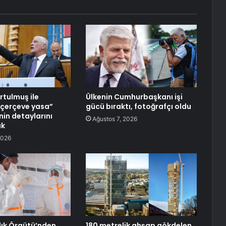
urtulmuş ile
Ülkenin Cumhurbaşkanı işi
“çerçeve yasa”
gücü bıraktı, fotoğrafçı oldu
in detaylarını
Ağustos 7, 2026
ak
2026
ık Örgütü’nden
180 metrelik ahşap gökdelen