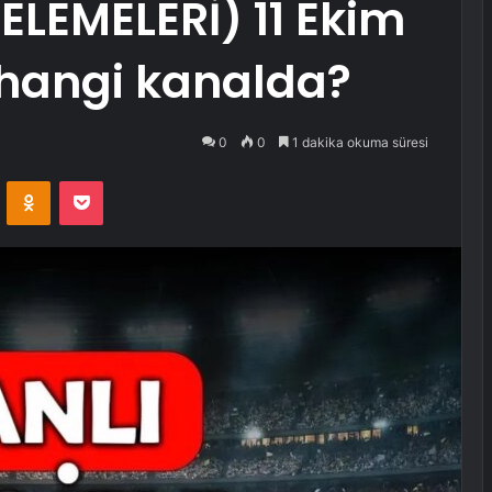
LEMELERİ) 11 Ekim
hangi kanalda?
0
0
1 dakika okuma süresi
VKontakte
Odnoklassniki
Pocket