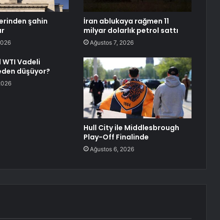
lerinden şahin
İran ablukaya rağmen 11
ar
milyar dolarlık petrol sattı
2026
Ağustos 7, 2026
 WTI Vadeli
neden düşüyor?
2026
Hull City ile Middlesbrough
Play-Off Finalinde
Ağustos 6, 2026