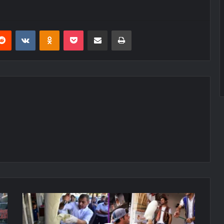
erest
Reddit
VKontakte
Odnoklassniki
Pocket
E-Posta ile paylaş
Yazdır