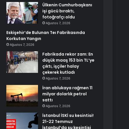
Ülkenin Cumhurbaşkanı
işi gücü bıraktı,
fotoğrafçı oldu
Ağustos 7, 2026
Eskişehir’de Bulunan Teı Fabrikasında
Korkutan Yangın
Ağustos 7, 2026
Fabrikada rekor zam: En
düşük maaş 153 bin TL’ye
çıktı, işçiler halay
çekerek kutladı
Ağustos 7, 2026
İran ablukaya rağmen 11
milyar dolarlık petrol
sattı
Ağustos 7, 2026
İstanbul İSKİ su kesintisi!
21-22 Temmuz
İstanbul’da su kesintisi