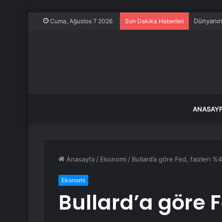
Ağrı’daki
Cuma, Ağustos 7 2026
Son Dakika Haberleri
ANASAY
Anasayfa
/
Ekonomi
/
Bullard’a göre Fed, faizleri %4
Ekonomi
Bullard’a göre F