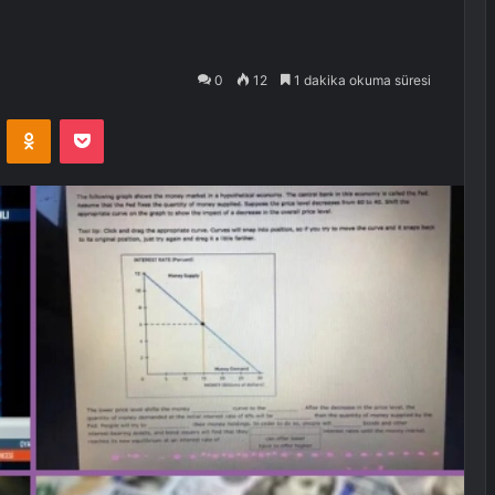
0
12
1 dakika okuma süresi
VKontakte
Odnoklassniki
Pocket