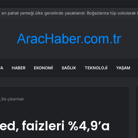
 kliniğin ‘kadın sünneti’ ilanına soruşturma
FA
HABER
EKONOMI
SAĞLIK
TEKNOLOJI
YAŞAM
,9’a çıkarmalı
ed, faizleri %4,9’a