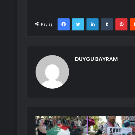
Facebook
Twitter
LinkedIn
Tumblr
Pint
Paylaş
DUYGU BAYRAM