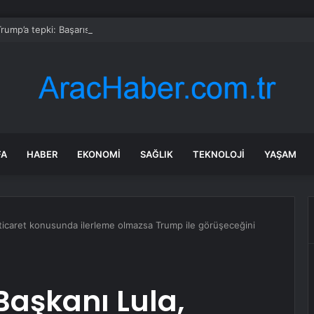
Trump’a tepki: Başarısız bir tiyatro diplomasisi
FA
HABER
EKONOMI
SAĞLIK
TEKNOLOJI
YAŞAM
 ticaret konusunda ilerleme olmazsa Trump ile görüşeceğini
Başkanı Lula,