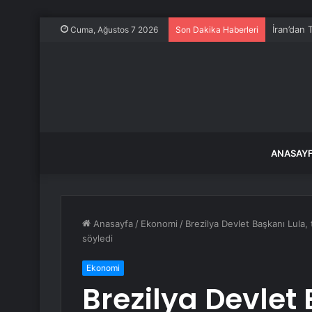
İran’dan 
Cuma, Ağustos 7 2026
Son Dakika Haberleri
ANASAY
Anasayfa
/
Ekonomi
/
Brezilya Devlet Başkanı Lula,
söyledi
Ekonomi
Brezilya Devlet 