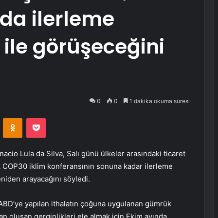
da ilerleme
ile görüşeceğini
0
0
1 dakika okuma süresi
VKontakte
Odnoklassniki
Pocket
acio Lula da Silva, Salı günü ülkeler arasındaki ticaret
COP30 iklim konferansının sonuna kadar ilerleme
iden arayacağını söyledi.
n ABD’ye yapılan ithalatın çoğuna uygulanan gümrük
n oluşan gerginlikleri ele almak için Ekim ayında