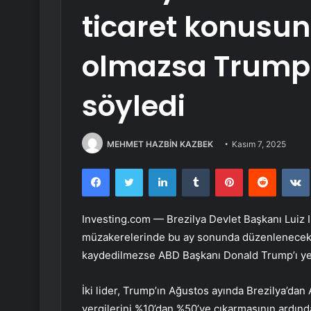
ticaret konusun
olmazsa Trump 
söyledi
MEHMET HAZBİN KAZBEK
Kasım 7, 2025
Facebook
Twitter
LinkedIn
Tumblr
Pinterest
Reddit
Investing.com — Brezilya Devlet Başkanı Luiz In
müzakerelerinde bu ay sonunda düzenlenecek 
kaydedilmezse ABD Başkanı Donald Trump’ı yen
İki lider, Trump’ın Ağustos ayında Brezilya’da
vergilerini %10’dan %50’ye çıkarmasının ardında