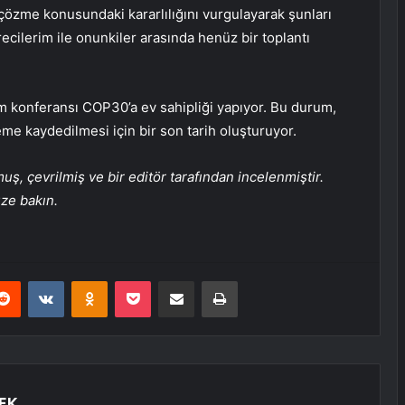
 çözme konusundaki kararlılığını vurgulayarak şunları
ilerim ile onunkiler arasında henüz bir toplantı
lim konferansı COP30’a ev sahipliği yapıyor. Bu durum,
eme kaydedilmesi için bir son tarih oluşturuyor.
, çevrilmiş ve bir editör tarafından incelenmiştir.
üze bakın.
erest
Reddit
VKontakte
Odnoklassniki
Pocket
E-Posta ile paylaş
Yazdır
EK