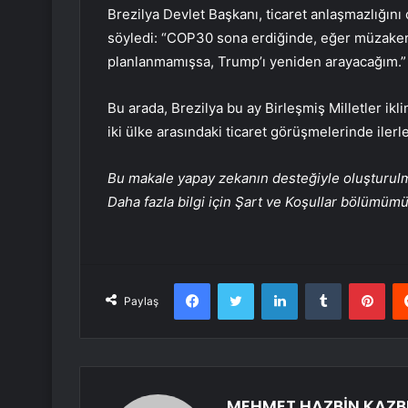
Brezilya Devlet Başkanı, ticaret anlaşmazlığını
söyledi: “COP30 sona erdiğinde, eğer müzakerec
planlanmamışsa, Trump’ı yeniden arayacağım.”
Bu arada, Brezilya bu ay Birleşmiş Milletler ik
iki ülke arasındaki ticaret görüşmelerinde ilerl
Bu makale yapay zekanın desteğiyle oluşturulmuş
Daha fazla bilgi için Şart ve Koşullar bölümüm
Facebook
Twitter
LinkedIn
Tumblr
Pint
Paylaş
MEHMET HAZBİN KAZB