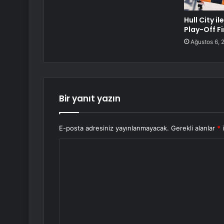
Hull City i
Play-Off F
Ağustos 6, 
Bir yanıt yazın
E-posta adresiniz yayınlanmayacak.
Gerekli alanlar
*
i
Y
o
r
u
m
*