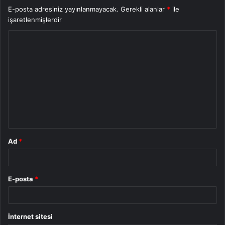
E-posta adresiniz yayınlanmayacak.
Gerekli alanlar
*
ile
işaretlenmişlerdir
Y
o
r
u
m
*
Ad
*
E-posta
*
İnternet sitesi