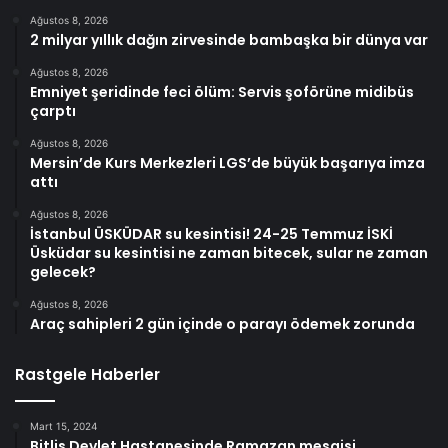
Ağustos 8, 2026
2 milyar yıllık dağın zirvesinde bambaşka bir dünya var
Ağustos 8, 2026
Emniyet şeridinde feci ölüm: Servis şoförüne midibüs
çarptı
Ağustos 8, 2026
Mersin’de Kurs Merkezleri LGS’de büyük başarıya imza
attı
Ağustos 8, 2026
İstanbul ÜSKÜDAR su kesintisi! 24-25 Temmuz İSKİ
Üsküdar su kesintisi ne zaman bitecek, sular ne zaman
gelecek?
Ağustos 8, 2026
Araç sahipleri 2 gün içinde o parayı ödemek zorunda
Rastgele Haberler
Mart 15, 2024
Bitlis Devlet Hastanesinde Ramazan mesaisi