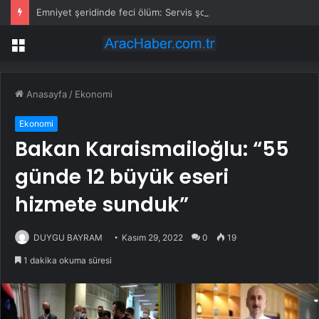
Emniyet şeridinde feci ölüm: Servis şoförüne midibüs çarptı
Menü
Anasayfa
/
Ekonomi
Ekonomi
Bakan Karaismailoğlu: “55
günde 12 büyük eseri
hizmete sunduk”
DUYGU BAYRAM
Kasım 29, 2022
0
19
1 dakika okuma süresi