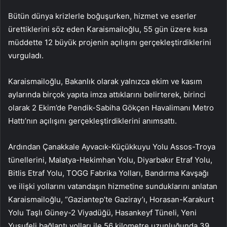
Bütün dünya krizlerle boğuşurken, hizmet ve eserler
ürettiklerini söz eden Karaismailoğlu, 55 gün üzere kısa
müddette 12 büyük projenin açılışını gerçekleştirdiklerini
vurguladı.
Karaismailoğlu, Bakanlık olarak yalnızca ekim ve kasım
aylarında birçok yapıta imza attıklarını belirterek, birinci
olarak 2 Ekim’de Pendik-Sabiha Gökçen Havalimanı Metro
Hattı’nın açılışını gerçekleştirdiklerini anımsattı.
Ardından Çanakkale Ayvacık-Küçükkuyu Yolu Assos-Troya
tünellerini, Malatya-Hekimhan Yolu, Diyarbakır Etraf Yolu,
Bitlis Etraf Yolu, TOGG Fabrika Yolları, Bandırma Kavşağı
ve ilişki yollarını vatandaşın hizmetine sunduklarını anlatan
Karaismailoğlu, “Gaziantep’te Gaziray’ı, Horasan-Karakurt
Yolu Taşlı Güney-2 Viyadüğü, Hasankeyf Tüneli, Yeni
Yusufeli bağlantı yolları ile 56 kilometre uzunluğunda 39