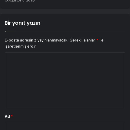
Ağustos 6, 2026
Bir yanıt yazın
E-posta adresiniz yayınlanmayacak.
Gerekli alanlar
*
ile
işaretlenmişlerdir
Y
o
r
u
m
*
Ad
*