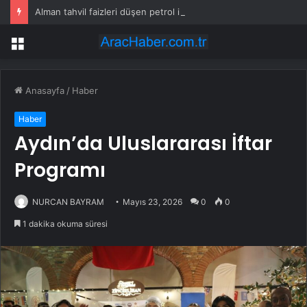
Alman tahvil faizleri düşen petrol ile 3 haftanın dibinde
Menü
Anasayfa
/
Haber
Haber
Aydın’da Uluslararası İftar
Programı
NURCAN BAYRAM
Mayıs 23, 2026
0
0
1 dakika okuma süresi