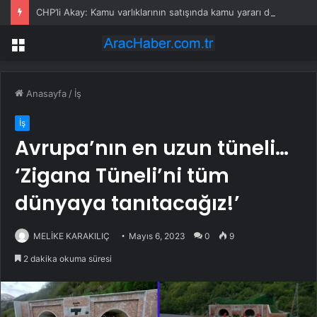
CHP’li Akay: Kamu varlıklarının satışında kamu yararı değil, kamu zararı var
Menü
Anasayfa
/
İş
İş
Avrupa’nın en uzun tüneli…
‘Zigana Tüneli’ni tüm
dünyaya tanıtacağız!’
MELİKE KARAKILIÇ
Mayıs 6, 2023
0
9
2 dakika okuma süresi