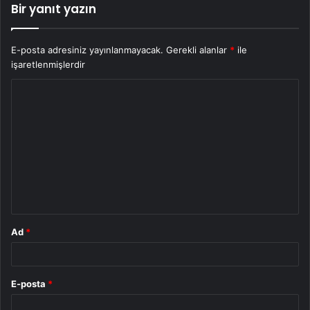
Bir yanıt yazın
E-posta adresiniz yayınlanmayacak.
Gerekli alanlar
*
ile
işaretlenmişlerdir
Y
o
r
u
m
*
Ad
*
E-posta
*