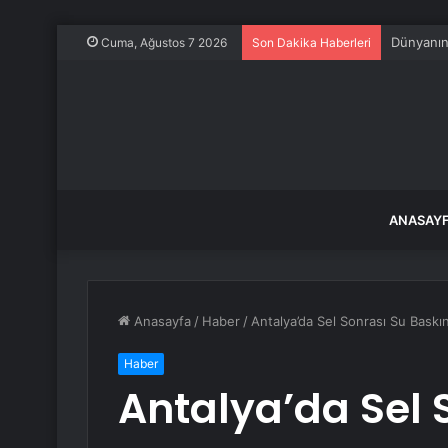
Ağrı’daki
Cuma, Ağustos 7 2026
Son Dakika Haberleri
ANASAY
Anasayfa
/
Haber
/
Antalya’da Sel Sonrası Su Baskı
Haber
Antalya’da Sel 