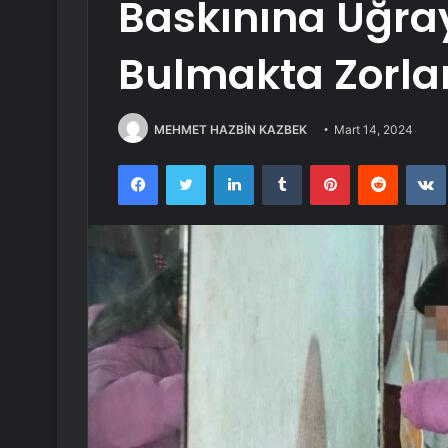
Baskınına Uğray
Bulmakta Zorla
MEHMET HAZBİN KAZBEK
Mart 14, 2024
Facebook
Twitter
LinkedIn
Tumblr
Pinterest
Reddit