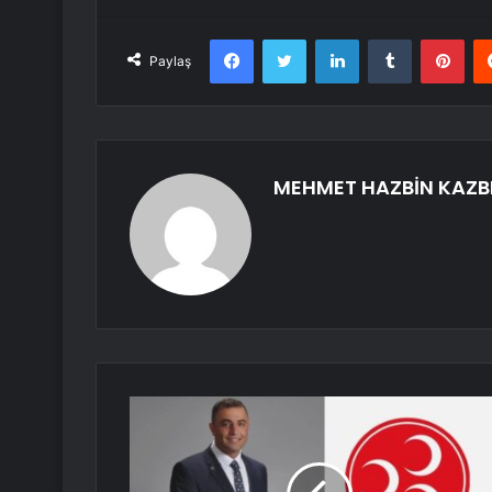
Facebook
Twitter
LinkedIn
Tumblr
Pint
Paylaş
MEHMET HAZBİN KAZB