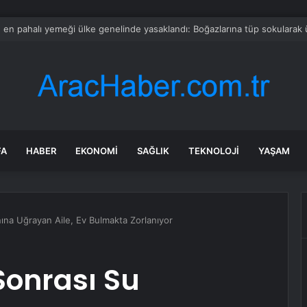
 kliniğin ‘kadın sünneti’ ilanına soruşturma
FA
HABER
EKONOMI
SAĞLIK
TEKNOLOJI
YAŞAM
nına Uğrayan Aile, Ev Bulmakta Zorlanıyor
Sonrası Su