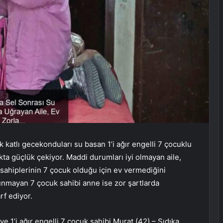
 katlı gecekonduları su basan 1’i ağır engelli 7 çocuklu
ta güçlük çekiyor. Maddi durumları iyi olmayan aile,
sahiplerinin 7 çocuk olduğu için ev vermediğini
nmayan 7 çocuk sahibi anne ise zor şartlarda
rf ediyor.
 1’i ağır engelli 7 çocuk sahibi Murat (42) – Sıdıka