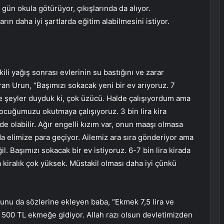
gün okula götürüyor, çıkışlarında da alıyor.
rın daha iyi şartlarda eğitim alabilmesini istiyor.
ili yağış sonrası evlerinin su bastığını ve zarar
an Urun, “Başımızı sokacak yeni bir ev arıyoruz. 7
Öyle şeyler duyduk ki, çok üzücü. Halde çalışıyordum ama
çocuğumuzu okutmaya çalışıyoruz. 3 bin lira kira
e olabilir. Ağır engelli kızım var, onun maaşı olmasa
nda elimize para geçiyor. Ailemiz ara sıra gönderiyor ama
. Başımızı sokacak bir ev istiyoruz. 6-7 bin lira kirada
da kiralık çok yüksek. Müstakil olması daha iyi çünkü
unu da sözlerine ekleyen baba, “Ekmek 7,5 lira ve
 500 TL ekmeğe gidiyor. Allah razı olsun devletimizden