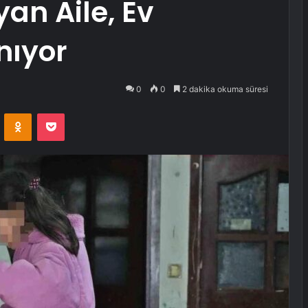
an Aile, Ev
nıyor
0
0
2 dakika okuma süresi
VKontakte
Odnoklassniki
Pocket