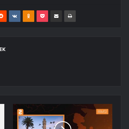
erest
Reddit
VKontakte
Odnoklassniki
Pocket
E-Posta ile paylaş
Yazdır
EK