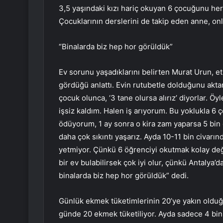
3,5 yaşındaki kızı hariç okuyan 6 çocuğunu her 
Çocuklarının derslerini de takip eden anne, onla
“Binalarda biz hep hor görüldük”
Ev sorunu yaşadıklarını belirten Murat Urun, etk
gördüğü anlattı. Evin rutubetle dolduğunu aktar
çocuk olunca, ‘3 tane olursa alırız’ diyorlar. 
işsiz kaldım. Halen iş arıyorum. Bu yoklukla 6 
ödüyorum, 1 ay sonra o kira zam yaparsa 5 bin d
daha çok sıkıntı yaşarız. Ayda 10-11 bin civarı
yetmiyor. Çünkü 6 öğrenciyi okutmak kolay değil
bir ev bulabilirsek çok iyi olur, çünkü Antalya’
binalarda biz hep hor görüldük” dedi.
Günlük ekmek tüketimlerinin 20’ye yakın olduğ
günde 20 ekmek tüketiliyor. Ayda sadece 4 bin