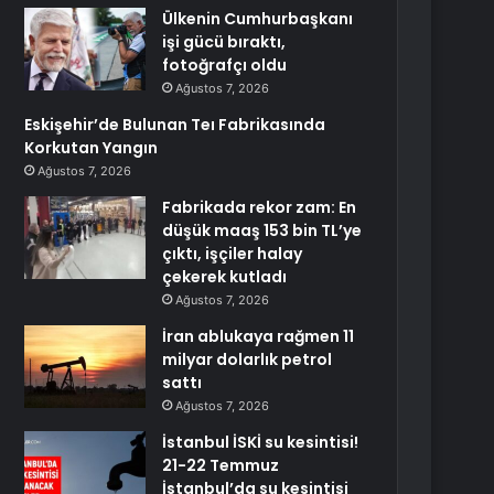
Ülkenin Cumhurbaşkanı
işi gücü bıraktı,
fotoğrafçı oldu
Ağustos 7, 2026
Eskişehir’de Bulunan Teı Fabrikasında
Korkutan Yangın
Ağustos 7, 2026
Fabrikada rekor zam: En
düşük maaş 153 bin TL’ye
çıktı, işçiler halay
çekerek kutladı
Ağustos 7, 2026
İran ablukaya rağmen 11
milyar dolarlık petrol
sattı
Ağustos 7, 2026
İstanbul İSKİ su kesintisi!
21-22 Temmuz
İstanbul’da su kesintisi