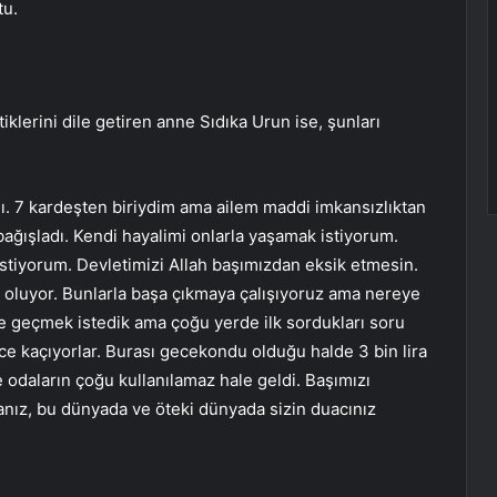
tu.
tiklerini dile getiren anne Sıdıka Urun ise, şunları
. 7 kardeşten biriydim ama ailem maddi imkansızlıktan
bağışladı. Kendi hayalimi onlarla yaşamak istiyorum.
istiyorum. Devletimizi Allah başımızdan eksik etmesin.
i oluyor. Bunlarla başa çıkmaya çalışıyoruz ama nereye
e geçmek istedik ama çoğu yerde ilk sordukları soru
e kaçıyorlar. Burası gecekondu olduğu halde 3 bin lira
 odaların çoğu kullanılamaz hale geldi. Başımızı
anız, bu dünyada ve öteki dünyada sizin duacınız