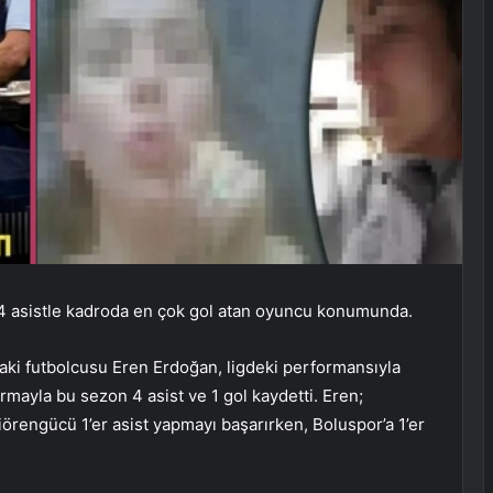
4 asistle kadroda en çok gol atan oyuncu konumunda.
daki futbolcusu Eren Erdoğan, ligdeki performansıyla
ormayla bu sezon 4 asist ve 1 gol kaydetti. Eren;
rengücü 1’er asist yapmayı başarırken, Boluspor’a 1’er