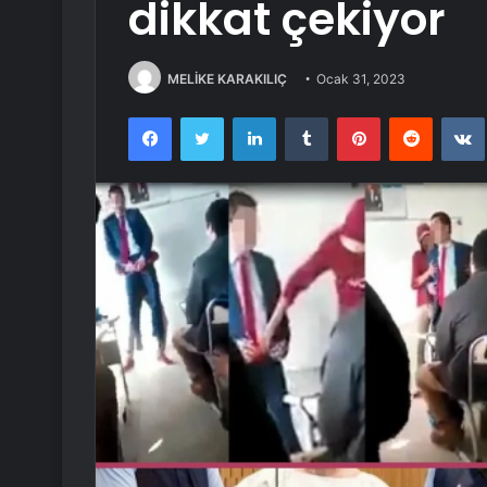
dikkat çekiyor
MELİKE KARAKILIÇ
Ocak 31, 2023
Facebook
Twitter
LinkedIn
Tumblr
Pinterest
Reddit