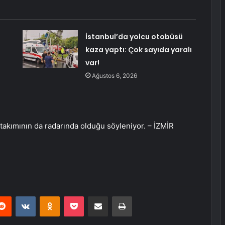
İstanbul’da yolcu otobüsü
kaza yaptı: Çok sayıda yaralı
var!
Ağustos 6, 2026
takımının da radarında olduğu söyleniyor. – İZMİR
erest
Reddit
VKontakte
Odnoklassniki
Pocket
E-Posta ile paylaş
Yazdır