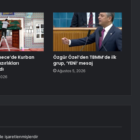
ece’de Kurban
Özgür Özel’den TBMM’de ilk
ırlıkları
grup, ‘YENİ’ mesaj
dı
Ağustos 5, 2026
2026
le işaretlenmişlerdir