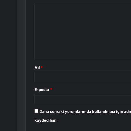
Y
o
r
u
m
*
Ad
*
E-posta
*
Daha sonraki yorumlarımda kullanılması için adı
kaydedilsin.