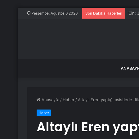
Altın
Perşembe, Ağustos 6 2026
Son Dakika Haberleri
ANASAY
Anasayfa
/
Haber
/
Altaylı Eren yaptığı asistlerle di
Haber
Altaylı Eren yapt