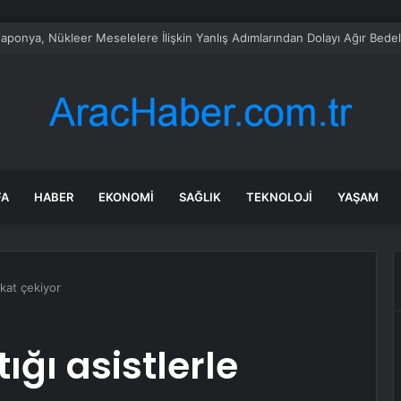
, zayıf dolar ve düşen petrolün desteğiyle yükseldi
FA
HABER
EKONOMI
SAĞLIK
TEKNOLOJI
YAŞAM
kkat çekiyor
ığı asistlerle