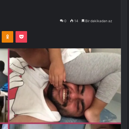
0
14
Bir dakikadan az
VKontakte
Odnoklassniki
Pocket