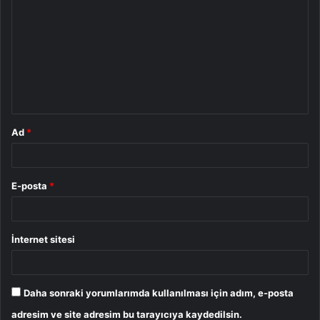
o
r
u
m
*
Ad
*
E-posta
*
İnternet sitesi
Daha sonraki yorumlarımda kullanılması için adım, e-posta
adresim ve site adresim bu tarayıcıya kaydedilsin.