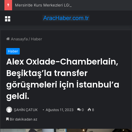
Mersin’de Kurs Merkezleri LGS’de büyük başarıya imza attı
Menü
Anasayfa
/
Haber
Haber
Alex Oxlade-Chamberlain,
Beşiktaş’la transfer
görüşmeleri için İstanbul’a
geldi.
ŞAHİN ÇATUK
Ağustos 11, 2023
0
8
Bir dakikadan az