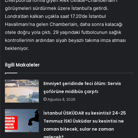
Liverpool’da forma giyen Alex Oxlade-Chamberlain’i
görüşmeleri sürdürmek üzere İstanbul’a getirdi.
Londra’dan kalkan uçakla saat 17.20’de İstanbul
Havalimanı’na gelen Chamberlain, daha sonra kalacağı
otele doğru yola çıktı. 29 yaşındaki futbolcunun sağlık
kontrollerinin ardından siyah beyazlı takıma imza atması
bekleniyor.
İlgili Makaleler
Emniyet şeridinde feci ölüm: Servis
şoförüne midibüs çarptı
Ağustos 8, 2026
İstanbul ÜSKÜDAR su kesintisi! 24-25
Temmuz İSKİ Üsküdar su kesintisi ne
zaman bitecek, sular ne zaman
gelecek?