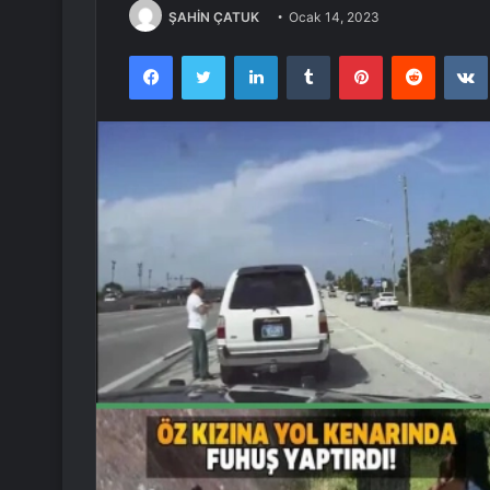
ŞAHİN ÇATUK
Ocak 14, 2023
Facebook
Twitter
LinkedIn
Tumblr
Pinterest
Reddit