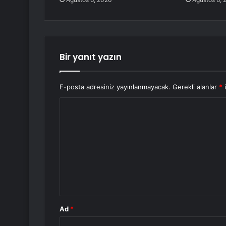
Bir yanıt yazın
E-posta adresiniz yayınlanmayacak.
Gerekli alanlar
*
i
Y
o
r
u
m
*
Ad
*