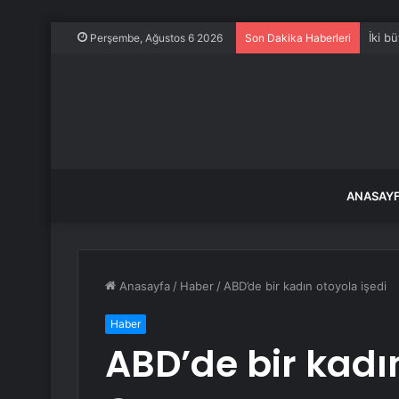
İki b
Perşembe, Ağustos 6 2026
Son Dakika Haberleri
ANASAY
Anasayfa
/
Haber
/
ABD’de bir kadın otoyola işedi
Haber
ABD’de bir kadın