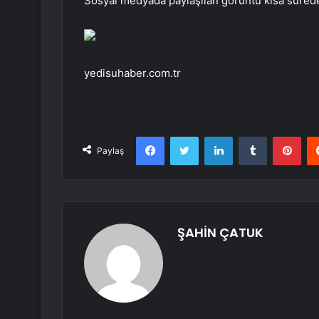
Sosyal medyada paylaşılan görüntü kısa süred
yedisuhaber.com.tr
Facebook
Twitter
LinkedIn
Tumblr
Pint
Paylaş
ŞAHİN ÇATUK