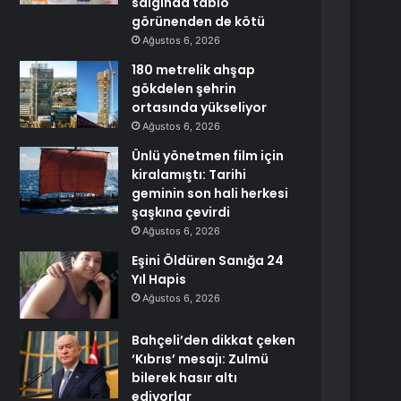
salgında tablo
görünenden de kötü
Ağustos 6, 2026
180 metrelik ahşap
gökdelen şehrin
ortasında yükseliyor
Ağustos 6, 2026
Ünlü yönetmen film için
kiralamıştı: Tarihi
geminin son hali herkesi
şaşkına çevirdi
Ağustos 6, 2026
Eşini Öldüren Sanığa 24
Yıl Hapis
Ağustos 6, 2026
Bahçeli’den dikkat çeken
‘Kıbrıs’ mesajı: Zulmü
bilerek hasır altı
ediyorlar