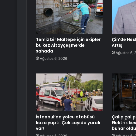
Temiz bir Maltepe için ekipler
Çin’de Nes
bu kez Altayçeşme’de
Artış
sahada
Ağustos 6, 
Ağustos 6, 2026
İstanbul’da yolcu otobüsü
Çalıp çalıp
kaza yaptı: Çok sayıda yaralı
Elektrik ke
var!
buhar oldu
Ağustos 6, 2026
Ağustos 6, 