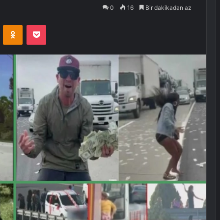
0
16
Bir dakikadan az
VKontakte
Odnoklassniki
Pocket