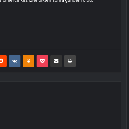
e binlerce kez izlendikten sonra gündem oldu.
erest
Reddit
VKontakte
Odnoklassniki
Pocket
E-Posta ile paylaş
Yazdır