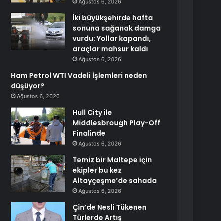
Ağustos 6, 2026
İki büyükşehirde hafta
sonuna sağanak damga
vurdu: Yollar kapandı,
araçlar mahsur kaldı
Ağustos 6, 2026
Ham Petrol WTI Vadeli İşlemleri neden
düşüyor?
Ağustos 6, 2026
Hull City ile
Middlesbrough Play-Off
Finalinde
Ağustos 6, 2026
Temiz bir Maltepe için
ekipler bu kez
Altayçeşme’de sahada
Ağustos 6, 2026
Çin’de Nesli Tükenen
Türlerde Artış