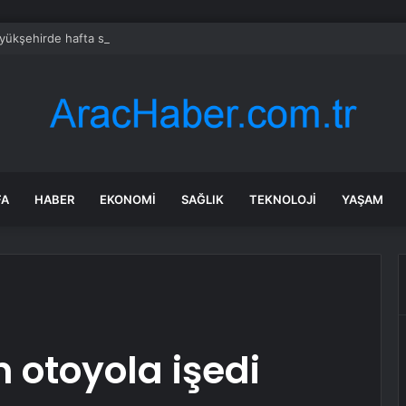
üyükşehirde hafta sonuna sağanak damga vurdu: Yollar kapandı, araçlar 
FA
HABER
EKONOMI
SAĞLIK
TEKNOLOJI
YAŞAM
 otoyola işedi