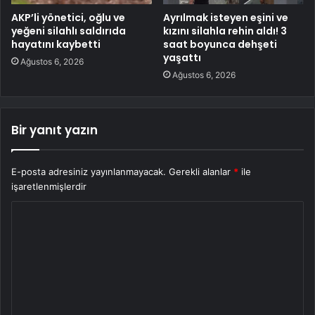
AKP’li yönetici, oğlu ve
Ayrılmak isteyen eşini ve
yeğeni silahlı saldırıda
kızını silahla rehin aldı! 3
hayatını kaybetti
saat boyunca dehşeti
yaşattı
Ağustos 6, 2026
Ağustos 6, 2026
Bir yanıt yazın
E-posta adresiniz yayınlanmayacak.
Gerekli alanlar
*
ile
işaretlenmişlerdir
Y
o
r
u
m