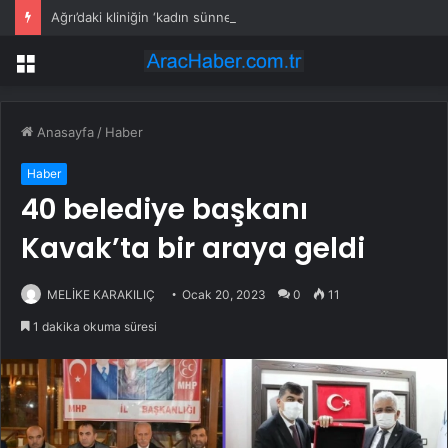
Ağrı’daki kliniğin ‘kadın sünneti’ ilanına soruşturma
Menü
Anasayfa
/
Haber
Haber
40 belediye başkanı
Kavak’ta bir araya geldi
MELİKE KARAKILIÇ
Ocak 20, 2023
0
11
1 dakika okuma süresi