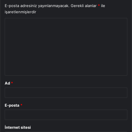
E-posta adresiniz yayınlanmayacak.
Gerekli alanlar
*
ile
işaretlenmişlerdir
Y
o
r
u
m
*
Ad
*
E-posta
*
İnternet sitesi