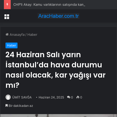
CHP’li Akay: Kamu varlıklarının satışında kamu yararı değil, kamu zararı var
Menü
Anasayfa
/
Haber
Haber
24 Haziran Salı yarın
İstanbul’da hava durumu
nasıl olacak, kar yağışı var
mı?
ÜMİT SAVĞA
Haziran 24, 2025
0
0
Bir dakikadan az