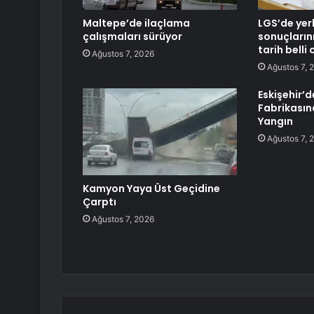
Maltepe’de ilaçlama
LGS’de yer
çalışmaları sürüyor
sonuçların
tarih belli 
Ağustos 7, 2026
Ağustos 7, 
Eskişehir’d
Fabrikasın
Yangın
Ağustos 7, 
Kamyon Yaya Üst Geçidine
Çarptı
Ağustos 7, 2026