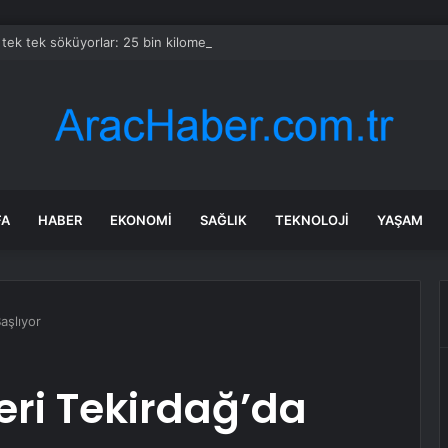
 tek tek söküyorlar: 25 bin kilometrelik nehir ağını yeniden özgür bırakac
FA
HABER
EKONOMI
SAĞLIK
TEKNOLOJI
YAŞAM
Başlıyor
leri Tekirdağ’da