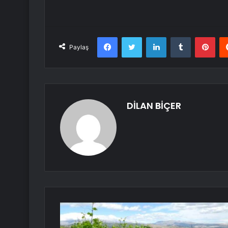
Facebook
Twitter
LinkedIn
Tumblr
Pint
Paylaş
DİLAN BİÇER