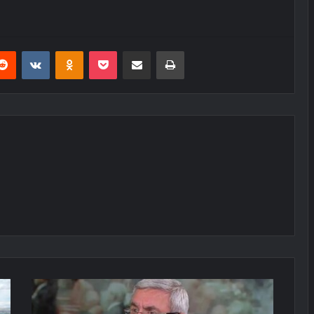
erest
Reddit
VKontakte
Odnoklassniki
Pocket
E-Posta ile paylaş
Yazdır