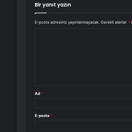
Bir yanıt yazın
E-posta adresiniz yayınlanmayacak.
Gerekli alanlar
*
i
Y
o
r
u
m
*
Ad
*
E-posta
*