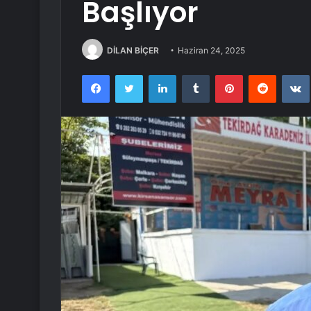
Başlıyor
DİLAN BİÇER
Haziran 24, 2025
Facebook
Twitter
LinkedIn
Tumblr
Pinterest
Reddit