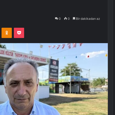
0
0
Bir dakikadan az
VKontakte
Odnoklassniki
Pocket