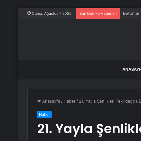
Betonları
Cuma, Ağustos 7 2026
Son Dakika Haberleri
ANASAY
Anasayfa
/
Haber
/
21. Yayla Şenlikleri Tekirdağ’da 
Haber
21. Yayla Şenlik