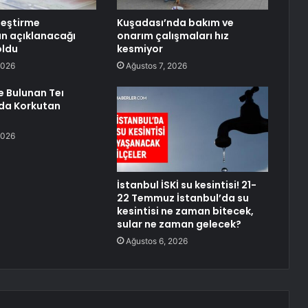
leştirme
Kuşadası’nda bakım ve
ın açıklanacağı
onarım çalışmaları hız
oldu
kesmiyor
2026
Ağustos 7, 2026
e Bulunan Teı
da Korkutan
2026
İstanbul İSKİ su kesintisi! 21-
22 Temmuz İstanbul’da su
kesintisi ne zaman bitecek,
sular ne zaman gelecek?
Ağustos 6, 2026